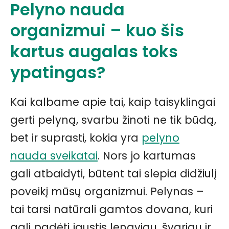
Pelyno nauda
organizmui – kuo šis
kartus augalas toks
ypatingas?
Kai kalbame apie tai, kaip taisyklingai
gerti pelyną, svarbu žinoti ne tik būdą,
bet ir suprasti, kokia yra
pelyno
nauda sveikatai
. Nors jo kartumas
gali atbaidyti, būtent tai slepia didžiulį
poveikį mūsų organizmui. Pelynas –
tai tarsi natūrali gamtos dovana, kuri
gali padėti jaustis lengviau, švariau ir