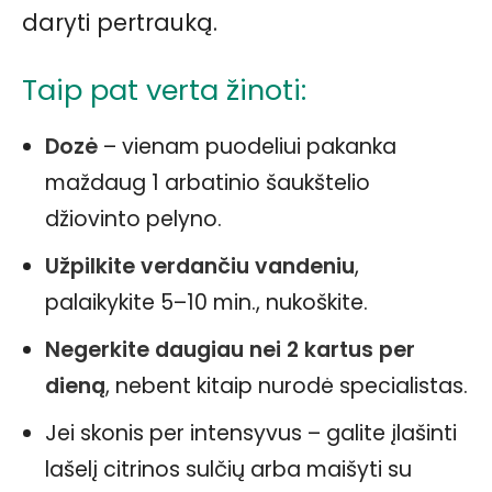
daryti pertrauką.
Taip pat verta žinoti:
Dozė
– vienam puodeliui pakanka
maždaug 1 arbatinio šaukštelio
džiovinto pelyno.
Užpilkite verdančiu vandeniu
,
palaikykite 5–10 min., nukoškite.
Negerkite daugiau nei 2 kartus per
dieną
, nebent kitaip nurodė specialistas.
Jei skonis per intensyvus – galite įlašinti
lašelį citrinos sulčių arba maišyti su