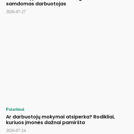
samdomas darbuotojas
2026-07-27
Patarimai
Ar darbuotojų mokymai atsiperka? Rodikliai,
kuriuos įmonės dažnai pamiršta
2026-07-24