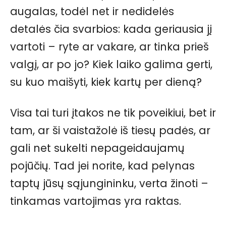
augalas, todėl net ir nedidelės
detalės čia svarbios: kada geriausia jį
vartoti – ryte ar vakare, ar tinka prieš
valgį, ar po jo? Kiek laiko galima gerti,
su kuo maišyti, kiek kartų per dieną?
Visa tai turi įtakos ne tik poveikiui, bet ir
tam, ar ši vaistažolė iš tiesų padės, ar
gali net sukelti nepageidaujamų
pojūčių. Tad jei norite, kad pelynas
taptų jūsų sąjungininku, verta žinoti –
tinkamas vartojimas yra raktas.