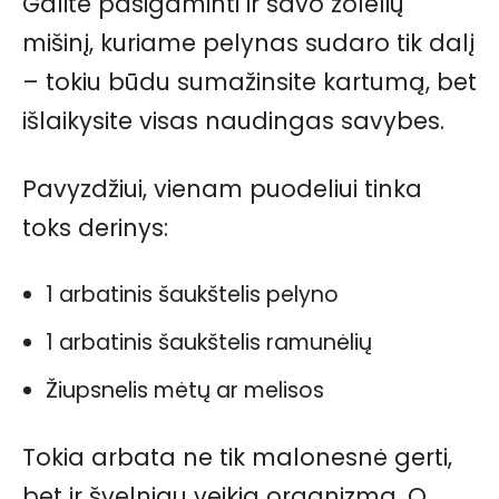
Galite pasigaminti ir savo žolelių
mišinį, kuriame pelynas sudaro tik dalį
– tokiu būdu sumažinsite kartumą, bet
išlaikysite visas naudingas savybes.
Pavyzdžiui, vienam puodeliui tinka
toks derinys:
1 arbatinis šaukštelis pelyno
1 arbatinis šaukštelis ramunėlių
Žiupsnelis mėtų ar melisos
Tokia arbata ne tik malonesnė gerti,
bet ir švelniau veikia organizmą. O