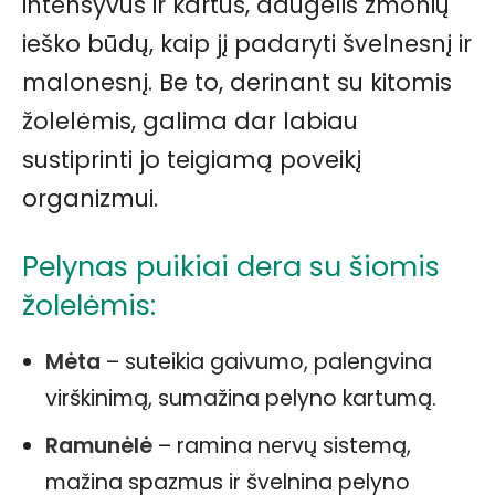
intensyvus ir kartus, daugelis žmonių
ieško būdų, kaip jį padaryti švelnesnį ir
malonesnį. Be to, derinant su kitomis
žolelėmis, galima dar labiau
sustiprinti jo teigiamą poveikį
organizmui.
Pelynas puikiai dera su šiomis
žolelėmis:
Mėta
– suteikia gaivumo, palengvina
virškinimą, sumažina pelyno kartumą.
Ramunėlė
– ramina nervų sistemą,
mažina spazmus ir švelnina pelyno