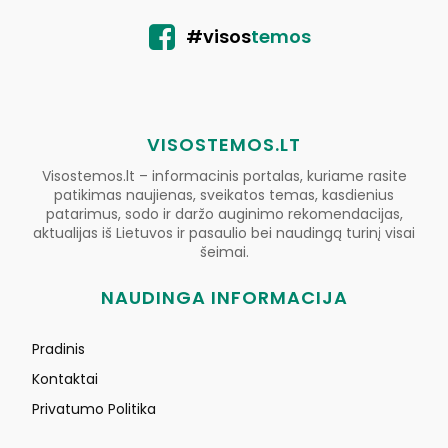
#visos
temos
VISOSTEMOS.LT
Visostemos.lt – informacinis portalas, kuriame rasite
patikimas naujienas, sveikatos temas, kasdienius
patarimus, sodo ir daržo auginimo rekomendacijas,
aktualijas iš Lietuvos ir pasaulio bei naudingą turinį visai
šeimai.
NAUDINGA INFORMACIJA
Pradinis
Kontaktai
Privatumo Politika