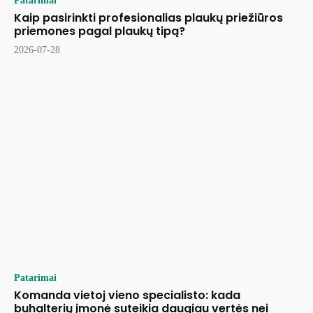
Patarimai
Kaip pasirinkti profesionalias plaukų priežiūros
priemones pagal plaukų tipą?
2026-07-28
Patarimai
Komanda vietoj vieno specialisto: kada
buhalterių įmonė suteikia daugiau vertės nei