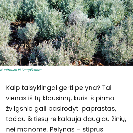
Nuotrauka iš Freepik.com
Kaip taisyklingai gerti pelyna? Tai
vienas iš tų klausimų, kuris iš pirmo
žvilgsnio gali pasirodyti paprastas,
tačiau iš tiesų reikalauja daugiau žinių,
nei manome. Pelynas – stiprus