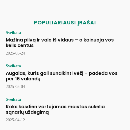
POPULIARIAUSI ĮRAŠAI
Sveikata
Mažina pilvą ir valo iš vidaus – o kainuoja vos
kelis centus
2025-05-24
Sveikata
Augalas, kuris gali sunaikinti vėžį – padeda vos
per 16 valandų
2025-05-04
Sveikata
Koks kasdien vartojamas maistas sukelia
sąnarių uždegimą
2025-04-12