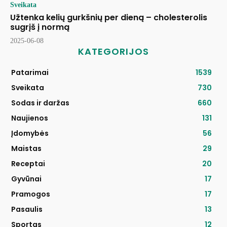
Sveikata
Užtenka kelių gurkšnių per dieną – cholesterolis
sugrįš į normą
2025-06-08
KATEGORIJOS
Patarimai
1539
Sveikata
730
Sodas ir daržas
660
Naujienos
131
Įdomybės
56
Maistas
29
Receptai
20
Gyvūnai
17
Pramogos
17
Pasaulis
13
Sportas
12