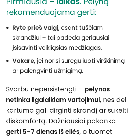
Pirmiausia –
laikas
. Pelyną
rekomenduojama gerti:
Ryte prieš valgį
, esant tuščiam
skrandžiui – tai padeda geriausiai
įsisavinti veikliąsias medžiagas.
Vakare
, jei norisi sureguliuoti virškinimą
ar palengvinti užmigimą.
Svarbu nepersistengti –
pelynas
netinka ilgalaikiam vartojimui
, nes dėl
kartumo gali dirginti skrandį ar sukelti
diskomfortą. Dažniausiai pakanka
gerti 5–7 dienas iš eilės
, o tuomet