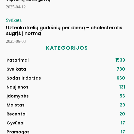
2025-04-12
Sveikata
Užtenka kelių gurkšnių per dieną – cholesterolis
sugrįš į normą
2025-06-08
KATEGORIJOS
Patarimai
1539
Sveikata
730
Sodas ir daržas
660
Naujienos
131
Įdomybės
56
Maistas
29
Receptai
20
Gyvūnai
17
Pramogos
17