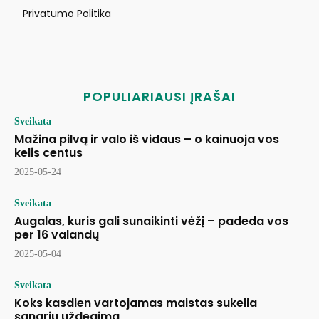
Privatumo Politika
POPULIARIAUSI ĮRAŠAI
Sveikata
Mažina pilvą ir valo iš vidaus – o kainuoja vos
kelis centus
2025-05-24
Sveikata
Augalas, kuris gali sunaikinti vėžį – padeda vos
per 16 valandų
2025-05-04
Sveikata
Koks kasdien vartojamas maistas sukelia
sąnarių uždegimą