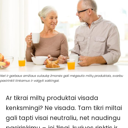
Net ir garbaus amžiaus sulaukę žmonės gali mėgautis miltų produktais, svarbu
pasirinkti tinkamus ir valgyti saikingai.
Ar tikrai miltų produktai visada
kenksmingi? Ne visada. Tam tikri miltai
gali tapti visai neutraliu, net naudingu
pasirinkimu – jei žinai, kuriuos rinktis ir