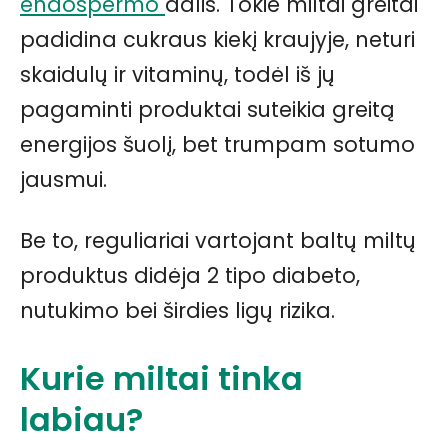
endospermo
dalis. Tokie miltai greitai
padidina cukraus kiekį kraujyje, neturi
skaidulų ir vitaminų, todėl iš jų
pagaminti produktai suteikia greitą
energijos šuolį, bet trumpam sotumo
jausmui.
Be to, reguliariai vartojant baltų miltų
produktus didėja 2 tipo diabeto,
nutukimo bei širdies ligų rizika.
Kurie miltai tinka
labiau?