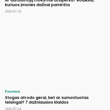
Ar darbuotojų mokymai atsiperka? Rodikliai,
kuriuos įmonės dažnai pamiršta
2026-07-24
Patarimai
Stogas atrodo gerai, bet ar sumontuotas
teisingai? 7 dažniausios klaidos
2026-07-24