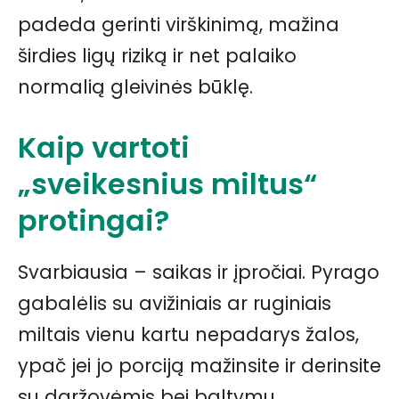
padeda gerinti virškinimą, mažina
širdies ligų riziką ir net palaiko
normalią gleivinės būklę.
Kaip vartoti
„sveikesnius miltus“
protingai?
Svarbiausia – saikas ir įpročiai. Pyrago
gabalėlis su avižiniais ar ruginiais
miltais vienu kartu nepadarys žalos,
ypač jei jo porciją mažinsite ir derinsite
su daržovėmis bei baltymu.