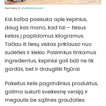
Nuotrauka iš:
shutterstock.com
Kai kalba pasisuka apie kepinius,
daug kas mano, kad tai – tiesus
kelias į papildomus kilogramus.
Tačiau iš tiesų viskas priklauso nuo
sudėties ir kiekio. Pasirinkus tinkamus
ingredientus, kepiniai gali būti ne tik
gardūs, bet ir draugiški figūrai.
Pakeitus kelis pagrindinius produktus,
galima sukurti sveikesnę versiją ir
mėgautis be sąžinės graužaties.