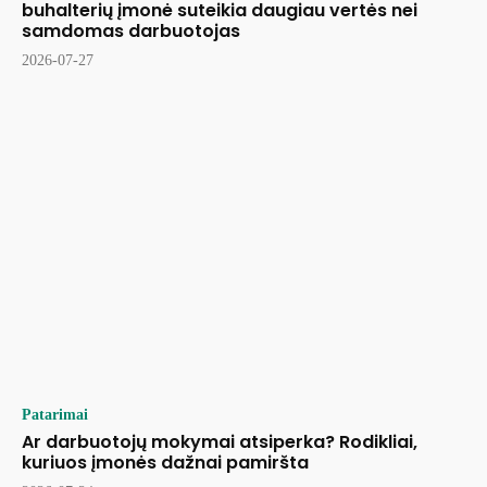
buhalterių įmonė suteikia daugiau vertės nei
samdomas darbuotojas
2026-07-27
Patarimai
Ar darbuotojų mokymai atsiperka? Rodikliai,
kuriuos įmonės dažnai pamiršta