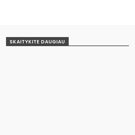
Facebook
Pinterest
WhatsApp
SKAITYKITE DAUGIAU