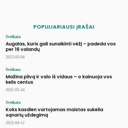
POPULIARIAUSI ĮRAŠAI
Sveikata
Augalas, kuris gali sunaikinti vėžį – padeda vos
per 16 valandų
2025-05-04
Sveikata
Mažina pilvą ir valo iš vidaus – o kainuoja vos
kelis centus
2025-05-24
Sveikata
Koks kasdien vartojamas maistas sukelia
sąnarių uždegimą
2025-04-12