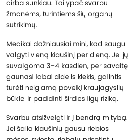
dirba sunkiau. Tai ypač svarbu
žmonėms, turintiems šių organų
sutrikimų.
Medikai dažniausiai mini, kad saugu
valgyti vieną kiaušinį per dieną. Jei jų
suvalgoma 3–4 kasdien, per savaitę
gaunasi labai didelis kiekis, galintis
turėti neigiamą poveikį kraujagyslių
būklei ir padidinti širdies ligų riziką.
Svarbu atsižvelgti ir į bendrą mitybą.
Jei šalia kiaušinių gausu riebios
mėsos, sviesto, riebalų prisotintų