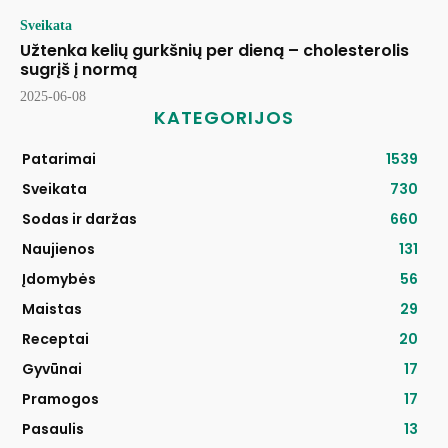
Sveikata
Užtenka kelių gurkšnių per dieną – cholesterolis
sugrįš į normą
2025-06-08
KATEGORIJOS
Patarimai
1539
Sveikata
730
Sodas ir daržas
660
Naujienos
131
Įdomybės
56
Maistas
29
Receptai
20
Gyvūnai
17
Pramogos
17
Pasaulis
13