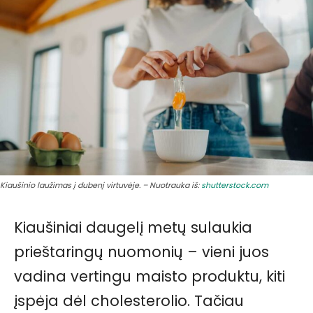
Kiaušinio laužimas į dubenį virtuvėje. – Nuotrauka iš:
shutterstock.com
Kiaušiniai daugelį metų sulaukia
prieštaringų nuomonių – vieni juos
vadina vertingu maisto produktu, kiti
įspėja dėl cholesterolio. Tačiau