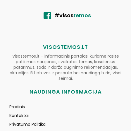
#visos
temos
VISOSTEMOS.LT
Visostemos.lt – informacinis portalas, kuriame rasite
patikimas naujienas, sveikatos temas, kasdienius
patarimus, sodo ir daržo auginimo rekomendacijas,
aktualijas iš Lietuvos ir pasaulio bei naudingą turinį visai
šeimai.
NAUDINGA INFORMACIJA
Pradinis
Kontaktai
Privatumo Politika