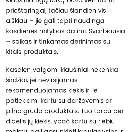
Kiaušiniai ilgą laiką buvo vertinami
prieštaringai, tačiau šiandien vis
aiškiau – jie gali tapti naudinga
kasdienės mitybos dalimi. Svarbiausia
– saikas ir tinkamas derinimas su
kitais produktais.
Kasdien valgomi kiaušiniai nekenkia
širdžiai, jei neviršijamas
rekomenduojamas kiekis ir jie
patiekiami kartu su daržovėmis ar
pilno grūdo produktais. Tuo tarpu per
didelis jų kiekis, ypač kartu su riebiu
maistu, gali apsunkinti kraujagysles ir