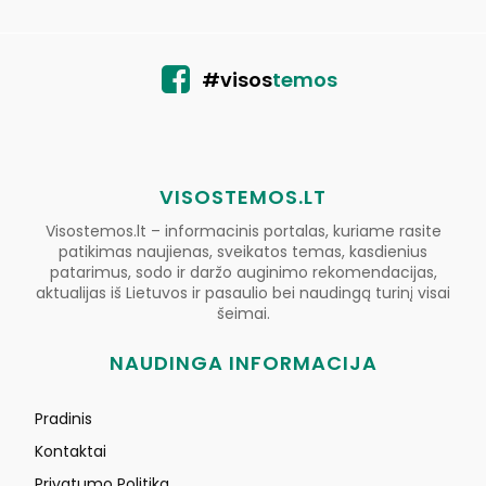
#visos
temos
VISOSTEMOS.LT
Visostemos.lt – informacinis portalas, kuriame rasite
patikimas naujienas, sveikatos temas, kasdienius
patarimus, sodo ir daržo auginimo rekomendacijas,
aktualijas iš Lietuvos ir pasaulio bei naudingą turinį visai
šeimai.
NAUDINGA INFORMACIJA
Pradinis
Kontaktai
Privatumo Politika