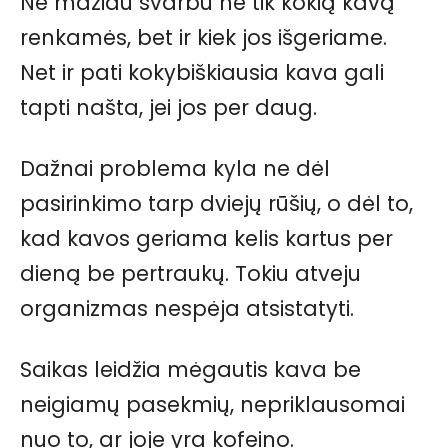
Ne mažiau svarbu ne tik kokią kavą
renkamės, bet ir kiek jos išgeriame.
Net ir pati kokybiškiausia kava gali
tapti našta, jei jos per daug.
Dažnai problema kyla ne dėl
pasirinkimo tarp dviejų rūšių, o dėl to,
kad kavos geriama kelis kartus per
dieną be pertraukų. Tokiu atveju
organizmas nespėja atsistatyti.
Saikas leidžia mėgautis kava be
neigiamų pasekmių, nepriklausomai
nuo to, ar joje yra kofeino.