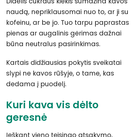
Didelis cukraus kiekis sumažina kavos
naudą, nepriklausomai nuo to, ar ji su
kofeinu, ar be jo. Tuo tarpu paprastas
pienas ar augalinis gėrimas dažnai
būna neutralus pasirinkimas.
Kartais didžiausias pokytis sveikatai
slypi ne kavos rūšyje, o tame, kas
dedama į puodelį.
Kuri kava vis dėlto
geresnė
Ieškant vieno teisingo atsakymo,