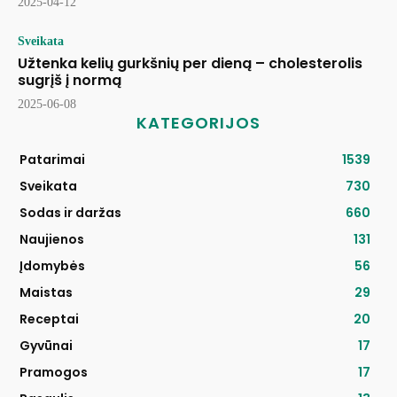
2025-04-12
Sveikata
Užtenka kelių gurkšnių per dieną – cholesterolis
sugrįš į normą
2025-06-08
KATEGORIJOS
Patarimai
1539
Sveikata
730
Sodas ir daržas
660
Naujienos
131
Įdomybės
56
Maistas
29
Receptai
20
Gyvūnai
17
Pramogos
17