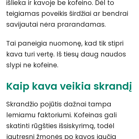
išlieka ir kavoje be kofeino. Dėl to
teigiamas poveikis širdžiai ar bendrai
savijautai nėra prarandamas.
Tai paneigia nuomonę, kad tik stipri
kava turi vertę. Iš tiesų daug naudos
slypi ne kofeine.
Kaip kava veikia skrandį
Skrandžio pojūtis dažnai tampa
lemiamu faktoriumi. Kofeinas gali
skatinti rūgšties išsiskyrimą, todėl
jautresni žmonės po kavos jaučia