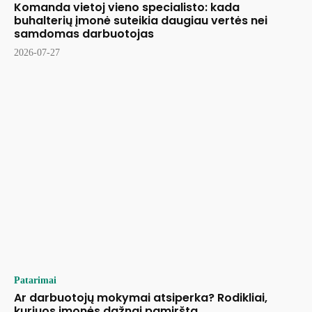
Komanda vietoj vieno specialisto: kada
buhalterių įmonė suteikia daugiau vertės nei
samdomas darbuotojas
2026-07-27
Patarimai
Ar darbuotojų mokymai atsiperka? Rodikliai,
kuriuos įmonės dažnai pamiršta