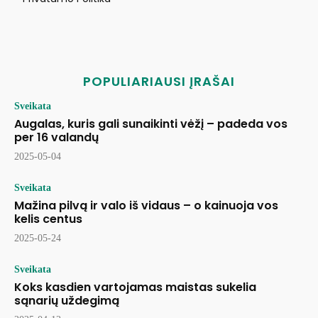
POPULIARIAUSI ĮRAŠAI
Sveikata
Augalas, kuris gali sunaikinti vėžį – padeda vos
per 16 valandų
2025-05-04
Sveikata
Mažina pilvą ir valo iš vidaus – o kainuoja vos
kelis centus
2025-05-24
Sveikata
Koks kasdien vartojamas maistas sukelia
sąnarių uždegimą