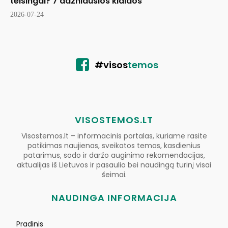
teisingai? 7 dažniausios klaidos
2026-07-24
#visos
temos
VISOSTEMOS.LT
Visostemos.lt – informacinis portalas, kuriame rasite
patikimas naujienas, sveikatos temas, kasdienius
patarimus, sodo ir daržo auginimo rekomendacijas,
aktualijas iš Lietuvos ir pasaulio bei naudingą turinį visai
šeimai.
NAUDINGA INFORMACIJA
Pradinis