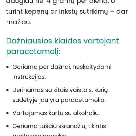
daugiau nei 4 gramų per dieną, o
turint kepenų ar inkstų sutrikimų – dar
mažiau.
Dažniausios klaidos vartojant
paracetamolį:
Geriama per dažnai, neskaitydami
instrukcijos.
Derinamas su kitais vaistais, kurių
sudėtyje jau yra paracetamolio.
Vartojamas kartu su alkoholiu.
Geriama tuščiu skrandžiu, tikintis