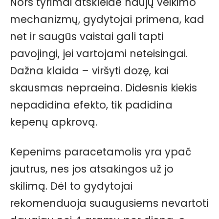
Nors tyrimai atskleidė naujų veikimo
mechanizmų, gydytojai primena, kad
net ir saugūs vaistai gali tapti
pavojingi, jei vartojami neteisingai.
Dažna klaida – viršyti dozę, kai
skausmas nepraeina. Didesnis kiekis
nepadidina efekto, tik padidina
kepenų apkrovą.
Kepenims paracetamolis yra ypač
jautrus, nes jos atsakingos už jo
skilimą. Dėl to gydytojai
rekomenduoja suaugusiems nevartoti