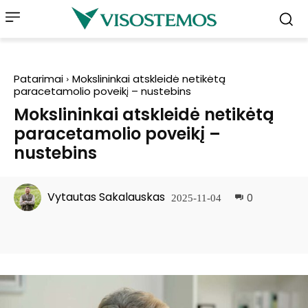
Patarimai
Mokslininkai atskleidė netikėtą
paracetamolio poveikį – nustebins
Mokslininkai atskleidė netikėtą
paracetamolio poveikį –
nustebins
Vytautas Sakalauskas
0
2025-11-04
Facebook
Pinterest
WhatsApp