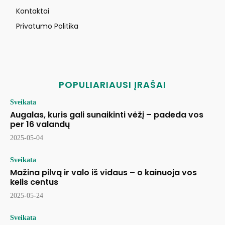
Kontaktai
Privatumo Politika
POPULIARIAUSI ĮRAŠAI
Sveikata
Augalas, kuris gali sunaikinti vėžį – padeda vos
per 16 valandų
2025-05-04
Sveikata
Mažina pilvą ir valo iš vidaus – o kainuoja vos
kelis centus
2025-05-24
Sveikata