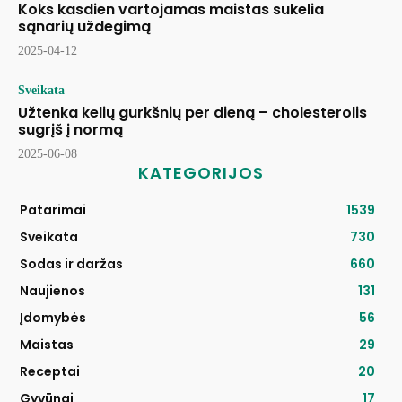
Koks kasdien vartojamas maistas sukelia
sąnarių uždegimą
2025-04-12
Sveikata
Užtenka kelių gurkšnių per dieną – cholesterolis
sugrįš į normą
2025-06-08
KATEGORIJOS
Patarimai
1539
Sveikata
730
Sodas ir daržas
660
Naujienos
131
Įdomybės
56
Maistas
29
Receptai
20
Gyvūnai
17