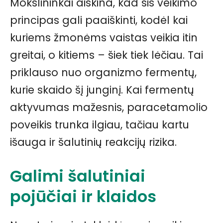
Mokslininkai aiškina, kad šis veikimo
principas gali paaiškinti, kodėl kai
kuriems žmonėms vaistas veikia itin
greitai, o kitiems – šiek tiek lėčiau. Tai
priklauso nuo organizmo fermentų,
kurie skaido šį junginį. Kai fermentų
aktyvumas mažesnis, paracetamolio
poveikis trunka ilgiau, tačiau kartu
išauga ir šalutinių reakcijų rizika.
Galimi šalutiniai
pojūčiai ir klaidos