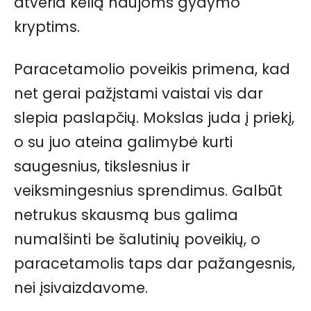
atveria kelią naujoms gydymo
kryptims.
Paracetamolio poveikis primena, kad
net gerai pažįstami vaistai vis dar
slepia paslapčių. Mokslas juda į priekį,
o su juo ateina galimybė kurti
saugesnius, tikslesnius ir
veiksmingesnius sprendimus. Galbūt
netrukus skausmą bus galima
numalšinti be šalutinių poveikių, o
paracetamolis taps dar pažangesnis,
nei įsivaizdavome.