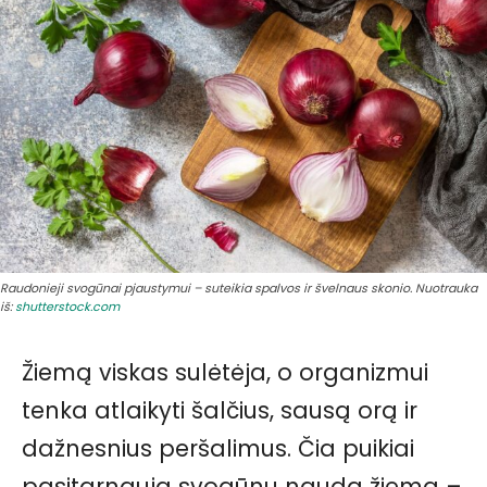
Raudonieji svogūnai pjaustymui – suteikia spalvos ir švelnaus skonio. Nuotrauka
iš:
shutterstock.com
Žiemą viskas sulėtėja, o organizmui
tenka atlaikyti šalčius, sausą orą ir
dažnesnius peršalimus. Čia puikiai
pasitarnauja svogūnų nauda žiemą –