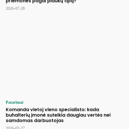
priemones pagal plaukų tipą?
2026-07-28
Patarimai
Komanda vietoj vieno specialisto: kada
buhalterių įmonė suteikia daugiau vertės nei
samdomas darbuotojas
2026-07-27