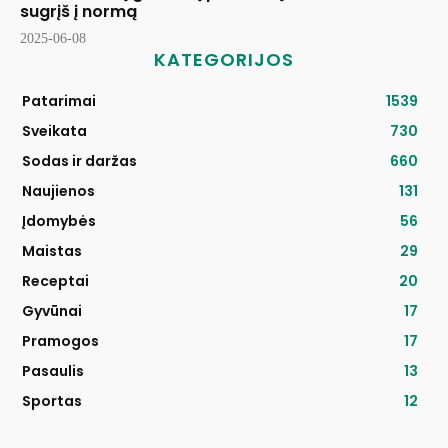
sugrįš į normą
2025-06-08
KATEGORIJOS
Patarimai
1539
Sveikata
730
Sodas ir daržas
660
Naujienos
131
Įdomybės
56
Maistas
29
Receptai
20
Gyvūnai
17
Pramogos
17
Pasaulis
13
Sportas
12