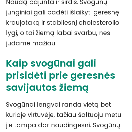
Naudą pajunta ir širdis. Svogūnų
junginiai gali padėti išlaikyti geresnę
kraujotaką ir stabilesnį cholesterolio
lygį, o tai žiemą labai svarbu, nes
judame mažiau.
Kaip svogūnai gali
prisidėti prie geresnės
savijautos žiemą
Svogūnai lengvai randa vietą bet
kurioje virtuvėje, tačiau šaltuoju metu
jie tampa dar naudingesni. Svogūnų