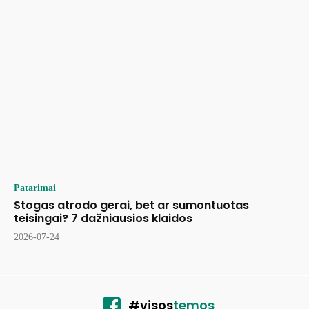
Patarimai
Stogas atrodo gerai, bet ar sumontuotas
teisingai? 7 dažniausios klaidos
2026-07-24
#visos
temos