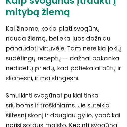
Kaip svogūnus įtraukti į
mitybą žiemą
Kai žinome, kokia plati svogūnų
nauda žiemą, belieka juos dažniau
panaudoti virtuvėje. Tam nereikia jokių
sudėtingų receptų — dažnai pakanka
nedidelių priedų, kad patiekalai būtų ir
skanesni, ir maistingesni.
Smulkinti svogūnai puikiai tinka
sriuboms ir troškiniams. Jie suteikia
šiltesnį skonį ir daugiau gylio, ypač kai
norisi sotaus maisto. Kepinti svogūnai