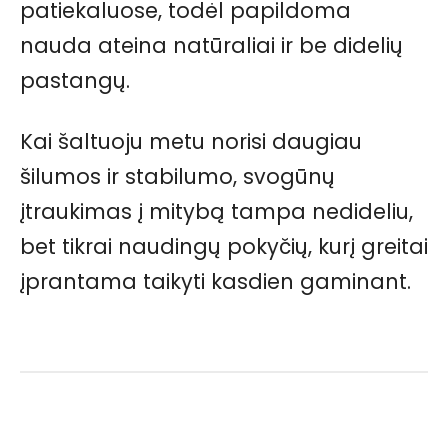
patiekaluose, todėl papildoma
nauda ateina natūraliai ir be didelių
pastangų.
Kai šaltuoju metu norisi daugiau
šilumos ir stabilumo, svogūnų
įtraukimas į mitybą tampa nedideliu,
bet tikrai naudingų pokyčių, kurį greitai
įprantama taikyti kasdien gaminant.
Facebook
Pinterest
WhatsApp