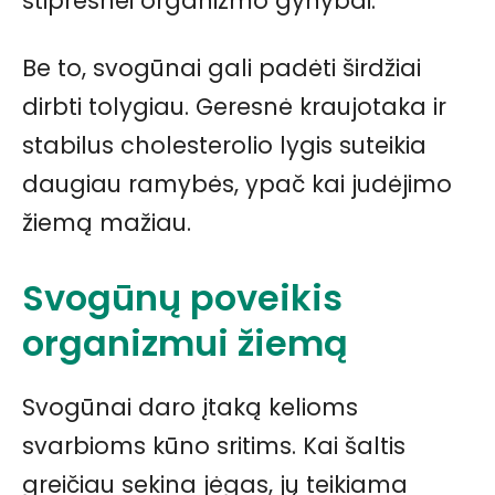
stipresnei organizmo gynybai.
Be to, svogūnai gali padėti širdžiai
dirbti tolygiau. Geresnė kraujotaka ir
stabilus cholesterolio lygis suteikia
daugiau ramybės, ypač kai judėjimo
žiemą mažiau.
Svogūnų poveikis
organizmui žiemą
Svogūnai daro įtaką kelioms
svarbioms kūno sritims. Kai šaltis
greičiau sekina jėgas, jų teikiama