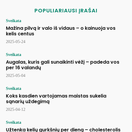
POPULIARIAUSI ĮRAŠAI
Sveikata
Mažina pilvą ir valo iš vidaus – o kainuoja vos
kelis centus
2025-05-24
Sveikata
Augalas, kuris gali sunaikinti vėžį – padeda vos
per 16 valandų
2025-05-04
Sveikata
Koks kasdien vartojamas maistas sukelia
sąnarių uždegimą
2025-04-12
Sveikata
Užtenka kelių gurkšnių per dieną – cholesterolis