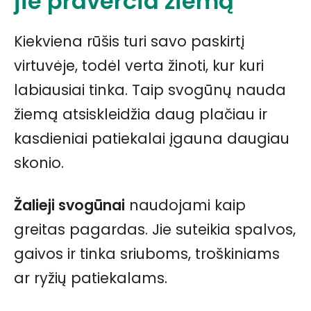
jie praverčia žiemą
Kiekviena rūšis turi savo paskirtį
virtuvėje, todėl verta žinoti, kur kuri
labiausiai tinka. Taip svogūnų nauda
žiemą atsiskleidžia daug plačiau ir
kasdieniai patiekalai įgauna daugiau
skonio.
Žalieji svogūnai
naudojami kaip
greitas pagardas. Jie suteikia spalvos,
gaivos ir tinka sriuboms, troškiniams
ar ryžių patiekalams.