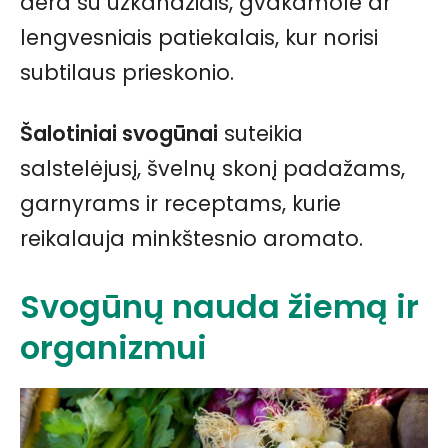
dera su užkandžiais, gvakamole ar
lengvesniais patiekalais, kur norisi
subtilaus prieskonio.
Šalotiniai svogūnai
suteikia
salstelėjusį, švelnų skonį padažams,
garnyrams ir receptams, kurie
reikalauja minkštesnio aromato.
Svogūnų nauda žiemą ir
organizmui