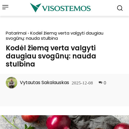
Patarimai
Kodėl žiemą verta valgyti daugiau
svogūnų: nauda stulbina
Kodėl žiemą verta valgyti
daugiau svogūnų: nauda
stulbina
Vytautas Sakalauskas
0
2025-12-08
Facebook
Pinterest
WhatsApp