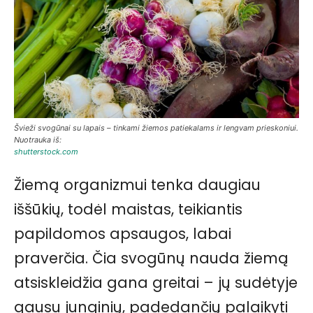
Švieži svogūnai su lapais – tinkami žiemos patiekalams ir lengvam prieskoniui.
Nuotrauka iš:
shutterstock.com
Žiemą organizmui tenka daugiau
iššūkių, todėl maistas, teikiantis
papildomos apsaugos, labai
praverčia. Čia svogūnų nauda žiemą
atsiskleidžia gana greitai – jų sudėtyje
gausu junginių, padedančių palaikyti