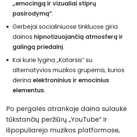
„emocingą ir vizualiai stiprų
pasirodymą“
.
Gerbėjai socialiniuose tinkluose giria
dainos
hipnotizuojančią atmosferą ir
galingą priedainį
.
Kai kurie lygina „Katarsis“ su
alternatyvios muzikos grupėmis, kurios
derina
elektroninius ir emocinius
elementus
.
Po pergalės atrankoje daina sulaukė
tūkstančių peržiūrų „YouTube“ ir
išpopuliarėjo muzikos platformose,