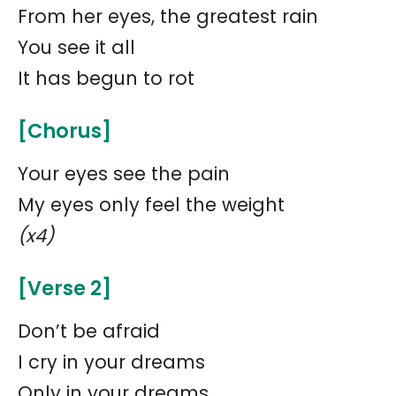
From her eyes, the greatest rain
You see it all
It has begun to rot
[Chorus]
Your eyes see the pain
My eyes only feel the weight
(x4)
[Verse 2]
Don’t be afraid
I cry in your dreams
Only in your dreams