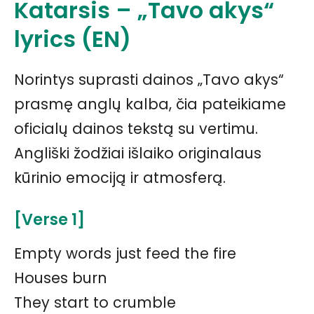
Katarsis – „Tavo akys“
lyrics (EN)
Norintys suprasti dainos „Tavo akys“
prasmę anglų kalba, čia pateikiame
oficialų dainos tekstą su vertimu.
Angliški žodžiai išlaiko originalaus
kūrinio emociją ir atmosferą.
[Verse 1]
Empty words just feed the fire
Houses burn
They start to crumble