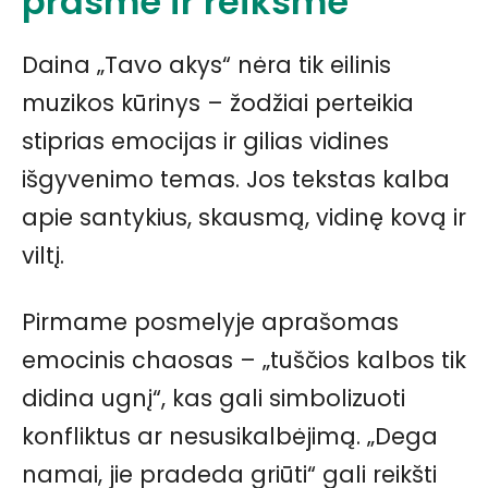
prasmė ir reikšmė
Daina „Tavo akys“ nėra tik eilinis
muzikos kūrinys – žodžiai perteikia
stiprias emocijas ir gilias vidines
išgyvenimo temas. Jos tekstas kalba
apie santykius, skausmą, vidinę kovą ir
viltį.
Pirmame posmelyje aprašomas
emocinis chaosas – „tuščios kalbos tik
didina ugnį“, kas gali simbolizuoti
konfliktus ar nesusikalbėjimą. „Dega
namai, jie pradeda griūti“ gali reikšti