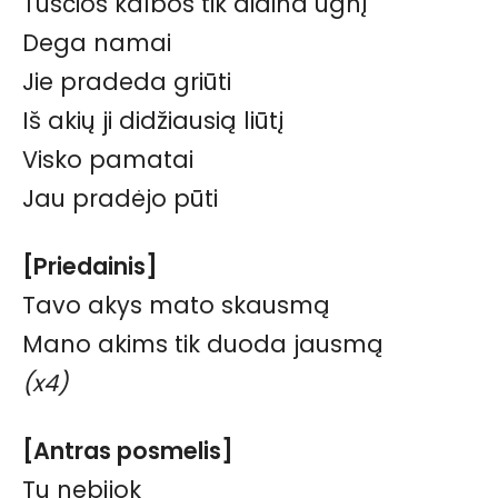
Tuščios kalbos tik didina ugnį
Dega namai
Jie pradeda griūti
Iš akių ji didžiausią liūtį
Visko pamatai
Jau pradėjo pūti
[Priedainis]
Tavo akys mato skausmą
Mano akims tik duoda jausmą
(x4)
[Antras posmelis]
Tu nebijok