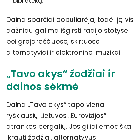
biblioteką.
Daina sparčiai populiarėja, todėl ją vis
dažniau galima išgirsti radijo stotyse
bei grojaraščiuose, skirtuose
alternatyviai ir elektroninei muzikai.
„Tavo akys“ žodžiai ir
dainos sėkmė
Daina „Tavo akys“ tapo viena
ryškiausių Lietuvos „Eurovizijos“
atrankos pergalių. Jos giliai emociškai
įkrauti žodžiai, alternatyvus