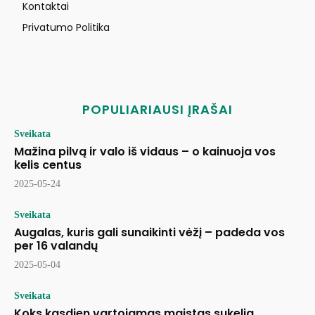
Kontaktai
Privatumo Politika
POPULIARIAUSI ĮRAŠAI
Sveikata
Mažina pilvą ir valo iš vidaus – o kainuoja vos
kelis centus
2025-05-24
Sveikata
Augalas, kuris gali sunaikinti vėžį – padeda vos
per 16 valandų
2025-05-04
Sveikata
Koks kasdien vartojamas maistas sukelia