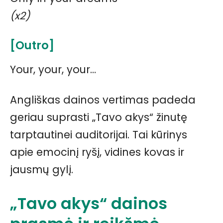
(x2)
[Outro]
Your, your, your…
Angliškas dainos vertimas padeda
geriau suprasti „Tavo akys“ žinutę
tarptautinei auditorijai. Tai kūrinys
apie emocinį ryšį, vidines kovas ir
jausmų gylį.
„Tavo akys“ dainos