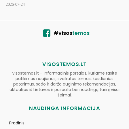
2026-07-24
#visos
temos
VISOSTEMOS.LT
Visostemos.lt – informacinis portalas, kuriame rasite
patikimas naujienas, sveikatos temas, kasdienius
patarimus, sodo ir daržo auginimo rekomendacijas,
aktualijas iš Lietuvos ir pasaulio bei naudingą turinį visai
šeimai.
NAUDINGA INFORMACIJA
Pradinis