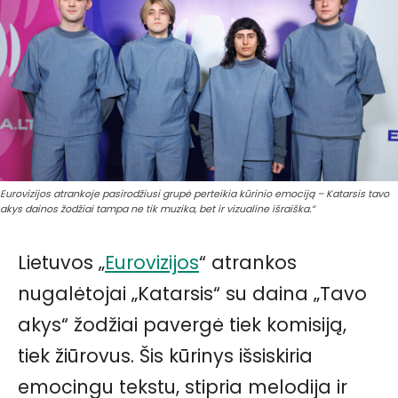
Eurovizijos atrankoje pasirodžiusi grupė perteikia kūrinio emociją – Katarsis tavo
akys dainos žodžiai tampa ne tik muzika, bet ir vizualine išraiška.“
Lietuvos „
Eurovizijos
“ atrankos
nugalėtojai „Katarsis“ su daina „Tavo
akys“ žodžiai pavergė tiek komisiją,
tiek žiūrovus. Šis kūrinys išsiskiria
emocingu tekstu, stipria melodija ir