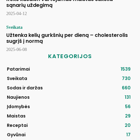
sąnarių uždegimą
2025-04-12
Sveikata
Užtenka kelių gurkšnių per dieną – cholesterolis
sugrįš į normą
2025-06-08
KATEGORIJOS
Patarimai
1539
Sveikata
730
Sodas ir daržas
660
Naujienos
131
Įdomybės
56
Maistas
29
Receptai
20
Gyvūnai
17