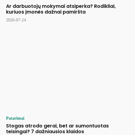
Ar darbuotojų mokymai atsiperka? Rodikliai,
kuriuos įmonės dažnai pamiršta
2026-07-24
Patarimai
Stogas atrodo gerai, bet ar sumontuotas
teisingai? 7 dažniausios klaidos