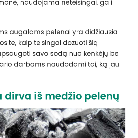
riemonė, naudojama neteisingai, gali
ems augalams pelenai yra didžiausia
site, kaip teisingai dozuoti šią
p apsaugoti savo sodą nuo kenkėjų be
asario darbams naudodami tai, ką jau
dirva iš medžio pelenų