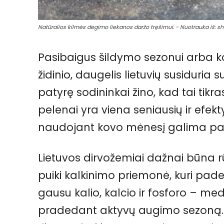
Natūralios kilmės degimo liekanos daržo tręšimui. - Nuotrauka iš: s
Pasibaigus šildymo sezonui arba ko
židinio, daugelis lietuvių susiduria s
patyrę sodininkai žino, kad tai tikr
pelenai yra viena seniausių ir efekt
naudojant kovo mėnesį galima pasie
Lietuvos dirvožemiai dažnai būna 
puiki kalkinimo priemonė, kuri pade
gausu kalio, kalcio ir fosforo – m
pradedant aktyvų augimo sezoną. T