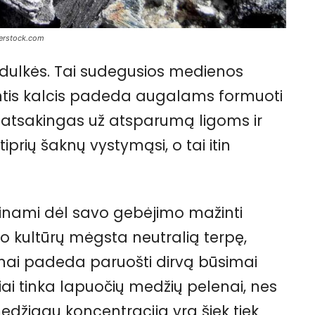
terstock.com
 dulkės. Tai sudegusios medienos
ntis kalcis padeda augalams formuoti
yra atsakingas už atsparumą ligoms ir
prių šaknų vystymąsi, o tai itin
rtinami dėl savo gebėjimo mažinti
 kultūrų mėgsta neutralią terpę,
nai padeda paruošti dirvą būsimai
iai tinka lapuočių medžių pelenai, nes
džiagų koncentracija yra šiek tiek