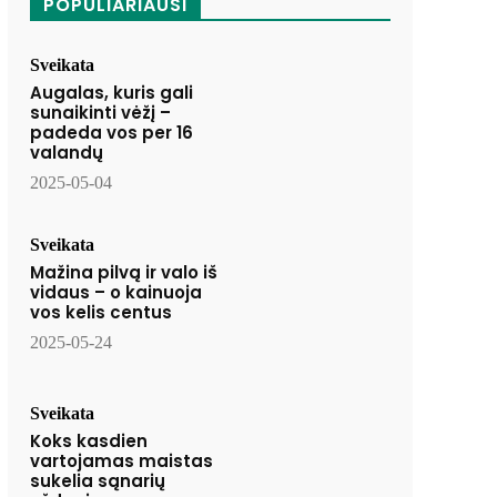
POPULIARIAUSI
Sveikata
Augalas, kuris gali
sunaikinti vėžį –
padeda vos per 16
valandų
2025-05-04
Sveikata
Mažina pilvą ir valo iš
vidaus – o kainuoja
vos kelis centus
2025-05-24
Sveikata
Koks kasdien
vartojamas maistas
sukelia sąnarių