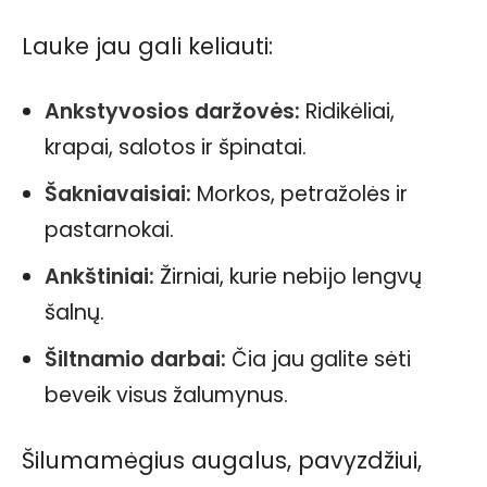
Lauke jau gali keliauti:
Ankstyvosios daržovės:
Ridikėliai,
krapai, salotos ir špinatai.
Šakniavaisiai:
Morkos, petražolės ir
pastarnokai.
Ankštiniai:
Žirniai, kurie nebijo lengvų
šalnų.
Šiltnamio darbai:
Čia jau galite sėti
beveik visus žalumynus.
Šilumamėgius augalus, pavyzdžiui,