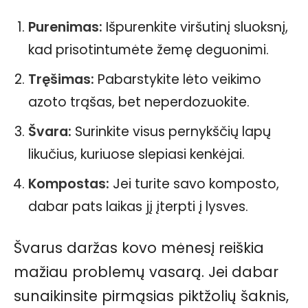
Purenimas:
Išpurenkite viršutinį sluoksnį,
kad prisotintumėte žemę deguonimi.
Tręšimas:
Pabarstykite lėto veikimo
azoto trąšas, bet neperdozuokite.
Švara:
Surinkite visus pernykščių lapų
likučius, kuriuose slepiasi kenkėjai.
Kompostas:
Jei turite savo komposto,
dabar pats laikas jį įterpti į lysves.
Švarus daržas kovo mėnesį reiškia
mažiau problemų vasarą. Jei dabar
sunaikinsite pirmąsias piktžolių šaknis,