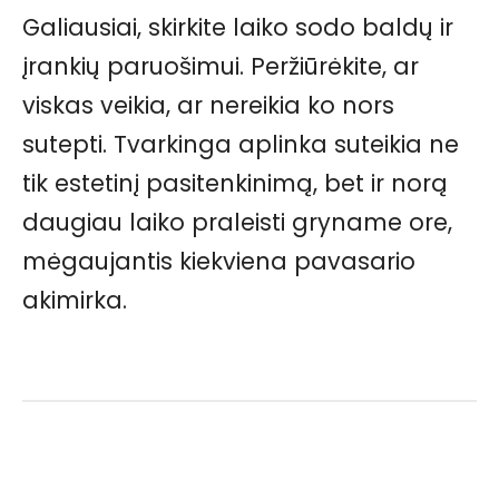
Galiausiai, skirkite laiko sodo baldų ir
įrankių paruošimui. Peržiūrėkite, ar
viskas veikia, ar nereikia ko nors
sutepti. Tvarkinga aplinka suteikia ne
tik estetinį pasitenkinimą, bet ir norą
daugiau laiko praleisti gryname ore,
mėgaujantis kiekviena pavasario
akimirka.
Facebook
Pinterest
WhatsApp