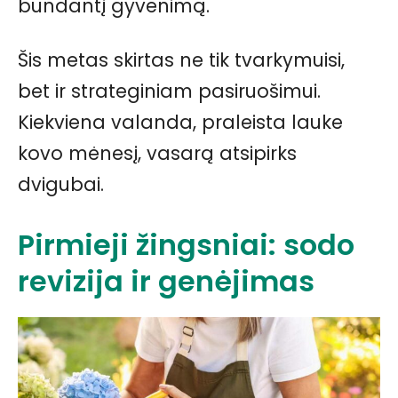
bundantį gyvenimą.
Šis metas skirtas ne tik tvarkymuisi,
bet ir strateginiam pasiruošimui.
Kiekviena valanda, praleista lauke
kovo mėnesį, vasarą atsipirks
dvigubai.
Pirmieji žingsniai: sodo
revizija ir genėjimas