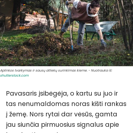
Aplinkos tvarkymas ir sausų atliekų surinkimas kieme. - Nuotrauka iš:
shutterstock.com
Pavasaris įsibėgėja, o kartu su juo ir
tas nenumaldomas noras kišti rankas
į žemę. Nors rytai dar vėsūs, gamta
jau siunčia pirmuosius signalus apie