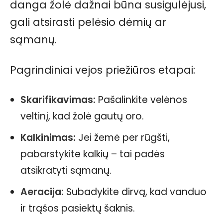
danga žolė dažnai būna susigulėjusi,
gali atsirasti pelėsio dėmių ar
sąmanų.
Pagrindiniai vejos priežiūros etapai:
Skarifikavimas:
Pašalinkite velėnos
veltinį, kad žolė gautų oro.
Kalkinimas:
Jei žemė per rūgšti,
pabarstykite kalkių – tai padės
atsikratyti sąmanų.
Aeracija:
Subadykite dirvą, kad vanduo
ir trąšos pasiektų šaknis.