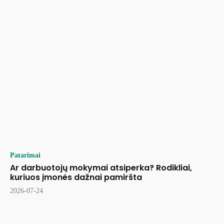
Patarimai
Ar darbuotojų mokymai atsiperka? Rodikliai,
kuriuos įmonės dažnai pamiršta
2026-07-24