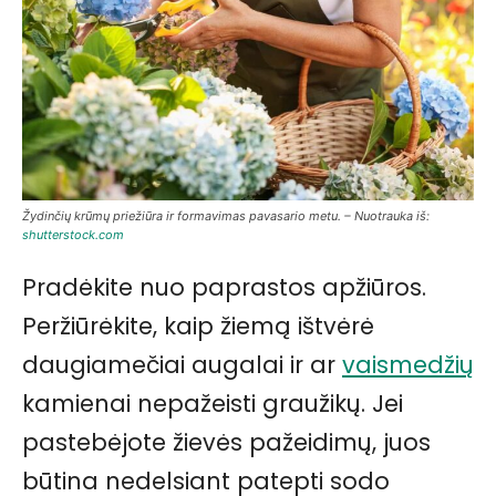
Žydinčių krūmų priežiūra ir formavimas pavasario metu. – Nuotrauka iš:
shutterstock.com
Pradėkite nuo paprastos apžiūros.
Peržiūrėkite, kaip žiemą ištvėrė
daugiamečiai augalai ir ar
vaismedžių
kamienai nepažeisti graužikų. Jei
pastebėjote žievės pažeidimų, juos
būtina nedelsiant patepti sodo