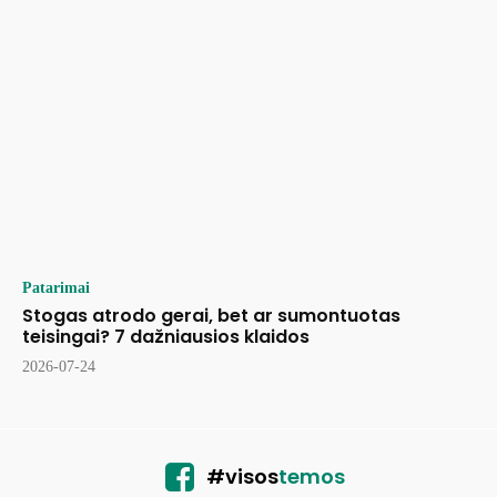
Patarimai
Stogas atrodo gerai, bet ar sumontuotas
teisingai? 7 dažniausios klaidos
2026-07-24
#visos
temos