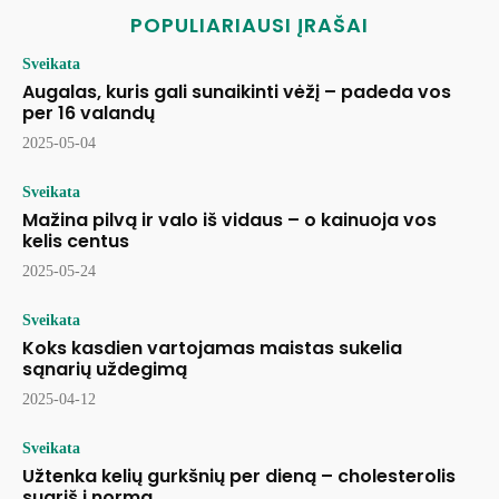
POPULIARIAUSI ĮRAŠAI
Sveikata
Augalas, kuris gali sunaikinti vėžį – padeda vos
per 16 valandų
2025-05-04
Sveikata
Mažina pilvą ir valo iš vidaus – o kainuoja vos
kelis centus
2025-05-24
Sveikata
Koks kasdien vartojamas maistas sukelia
sąnarių uždegimą
2025-04-12
Sveikata
Užtenka kelių gurkšnių per dieną – cholesterolis
sugrįš į normą