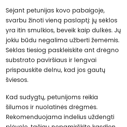
Sėjant petunijas kovo pabaigoje,
svarbu žinoti vieną paslaptį: jų sėklos
yra itin smulkios, beveik kaip dulkės. Jų
jokiu būdu negalima užberti žemėmis.
Sėklas tiesiog paskleiskite ant drėgno
substrato paviršiaus ir lengvai
prispauskite delnu, kad jos gautų
šviesos.
Kad sudygtų, petunijoms reikia
šilumos ir nuolatinės drėgmės.
Rekomenduojama indelius uždengti
plėvele, tačiau nepamirškite kasdien