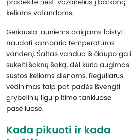
pradėkite nešti vazonėlius į balkoną
kelioms valandoms.
Geriausia jauniems daigams laistyti
naudoti kambario temperatūros
vandenį. Šaltas vanduo iš čiaupo gali
sukelti šaknų šoką, dėl kurio augimas
sustos kelioms dienoms. Reguliarus
vėdinimas taip pat padės išvengti
grybelinių ligų plitimo tankiuose
pasėliuose.
Kada pikuoti ir kada