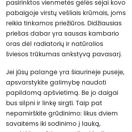
pasirinktos vienmetės gėlės sėjai kovo
pabaigoje virstų vešliais krūmais, joms
reikia tinkamos priežiūros. Didžiausias
priešas dabar yra sausas kambario
oras dėl radiatorių ir natūralios
šviesos trūkumas ankstyvą pavasarį.
Jei jūsų palangė yra šiaurinėje pusėje,
apsvarstykite galimybę naudoti
papildomą apšvietimą. Be jo daigai
bus silpni ir linkę sirgti. Taip pat
nepamirškite grūdinimo: likus dviem
savaitėms iki sodinimo į lauką,