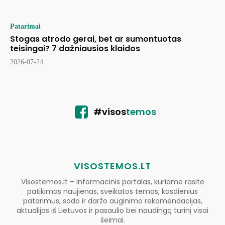
Patarimai
Stogas atrodo gerai, bet ar sumontuotas
teisingai? 7 dažniausios klaidos
2026-07-24
#visos
temos
VISOSTEMOS.LT
Visostemos.lt – informacinis portalas, kuriame rasite
patikimas naujienas, sveikatos temas, kasdienius
patarimus, sodo ir daržo auginimo rekomendacijas,
aktualijas iš Lietuvos ir pasaulio bei naudingą turinį visai
šeimai.