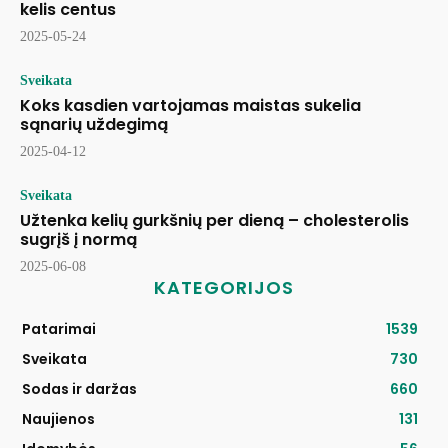
kelis centus
2025-05-24
Sveikata
Koks kasdien vartojamas maistas sukelia
sąnarių uždegimą
2025-04-12
Sveikata
Užtenka kelių gurkšnių per dieną – cholesterolis
sugrįš į normą
2025-06-08
KATEGORIJOS
Patarimai
1539
Sveikata
730
Sodas ir daržas
660
Naujienos
131