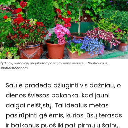
Žydinčių vazoninių augalų kompozicija kiemo erdvėje. - Nuotrauka iš:
shutterstock.com
Saulė pradeda džiuginti vis dažniau, o
dienos šviesos pakanka, kad jauni
daigai neištįstų. Tai idealus metas
pasirūpinti gėlėmis, kurios jūsų terasas
ir balkonus puoš iki pat pirmųjų šalnų.