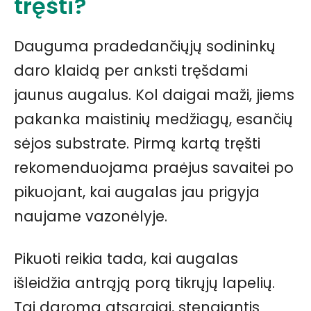
tręšti?
Dauguma pradedančiųjų sodininkų
daro klaidą per anksti tręšdami
jaunus augalus. Kol daigai maži, jiems
pakanka maistinių medžiagų, esančių
sėjos substrate. Pirmą kartą tręšti
rekomenduojama praėjus savaitei po
pikuojant, kai augalas jau prigyja
naujame vazonėlyje.
Pikuoti reikia tada, kai augalas
išleidžia antrąją porą tikrųjų lapelių.
Tai daroma atsargiai, stengiantis