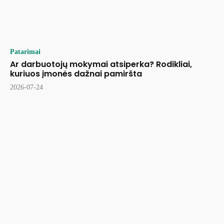
Patarimai
Ar darbuotojų mokymai atsiperka? Rodikliai,
kuriuos įmonės dažnai pamiršta
2026-07-24