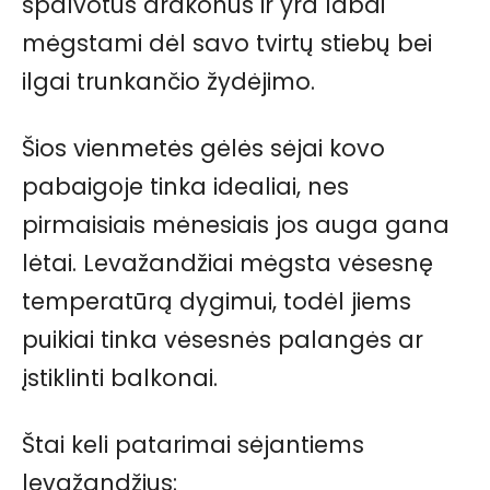
spalvotus drakonus ir yra labai
mėgstami dėl savo tvirtų stiebų bei
ilgai trunkančio žydėjimo.
Šios vienmetės gėlės sėjai kovo
pabaigoje tinka idealiai, nes
pirmaisiais mėnesiais jos auga gana
lėtai. Levažandžiai mėgsta vėsesnę
temperatūrą dygimui, todėl jiems
puikiai tinka vėsesnės palangės ar
įstiklinti balkonai.
Štai keli patarimai sėjantiems
levažandžius: