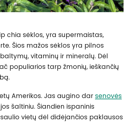
ip chia sėklos, yra supermaistas,
erte. Šios mažos sėklos yra pilnos
baltymų, vitaminų ir mineralų. Dėl
ač populiarios tarp žmonių, ieškančių
bą.
 Pietų Amerikos. Jas augino dar
senovės
jos šaltiniu. Šiandien ispaninis
aulio vietų dėl didėjančios paklausos