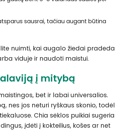
 atsparus sausrai, tačiau augant būtina
lite nuimti, kai augalo žiedai pradeda
arba viduje ir naudoti maistui.
šalaviją į mitybą
maistingos, bet ir labai universalios.
ą, nes jos neturi ryškaus skonio, todėl
iekaluose. Chia sėklos puikiai sugeria
ingus, įdėti į kokteilius, košes ar net