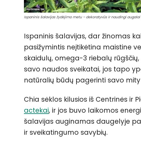
Ispaninis šalavijas žydėjimo metu – dekoratyvūs ir naudingi augalai
Ispaninis šalavijas, dar žinomas ka
pasižymintis neįtikėtina maistine v
skaidulų, omega-3 riebalų rūgščių, 
savo naudos sveikatai, jos tapo yp
natūralių būdų pagerinti savo mity
Chia sėklos kilusios iš Centrinės ir
actekai
, ir jos buvo laikomos energi
šalavijas auginamas daugelyje pas
ir sveikatingumo savybių.