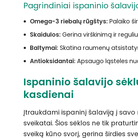
Pagrindiniai ispaninio šalavij
Omega-3 riebalų rūgštys:
Palaiko ši
Skaidulos:
Gerina virškinimą ir reguli
Baltymai:
Skatina raumenų atsistaty
Antioksidantai:
Apsaugo ląsteles nu
Ispaninio šalavijo sė
kasdienai
Įtraukdami ispaninį šalaviją į sav
sveikatai. Šios sėklos ne tik pratur
sveiką kūno svorį, gerina širdies sv