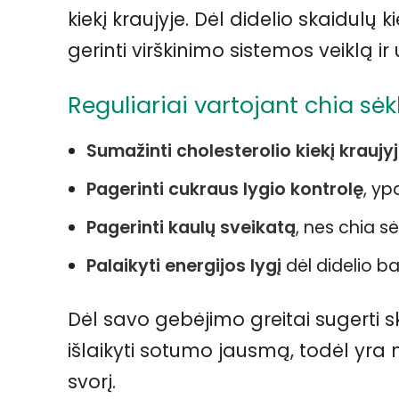
kiekį kraujyje. Dėl didelio skaidulų
gerinti virškinimo sistemos veiklą ir
Reguliariai vartojant chia sėk
Sumažinti cholesterolio kiekį kraujy
Pagerinti cukraus lygio kontrolę
, y
Pagerinti kaulų sveikatą
, nes chia s
Palaikyti energijos lygį
dėl didelio b
Dėl savo gebėjimo greitai sugerti sk
išlaikyti sotumo jausmą, todėl yra 
svorį.