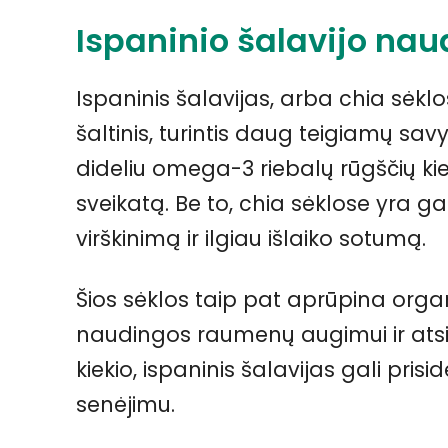
Ispaninio šalavijo nau
Ispaninis šalavijas, arba chia sėkl
šaltinis, turintis daug teigiamų sav
dideliu omega-3 riebalų rūgščių kiek
sveikatą. Be to, chia sėklose yra g
virškinimą ir ilgiau išlaiko sotumą.
Šios sėklos taip pat aprūpina orga
naudingos raumenų augimui ir atsis
kiekio, ispaninis šalavijas gali prisi
senėjimu.