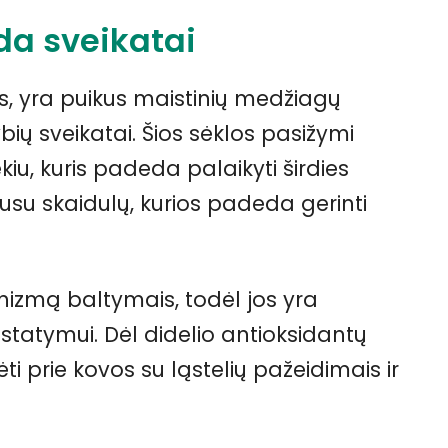
da sveikatai
os, yra puikus maistinių medžiagų
ybių sveikatai. Šios sėklos pasižymi
iu, kuris padeda palaikyti širdies
ausu skaidulų, kurios padeda gerinti
nizmą baltymais, todėl jos yra
tatymui. Dėl didelio antioksidantų
dėti prie kovos su ląstelių pažeidimais ir