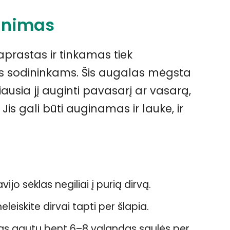
ginimas
aprastas ir tinkamas tiek
s sodininkams. Šis augalas mėgsta
iausia jį auginti pavasarį ar vasarą,
Jis gali būti auginamas ir lauke, ir
ijo sėklas negiliai į purią dirvą.
neleiskite dirvai tapti per šlapia.
alas gautų bent 6–8 valandas saulės per