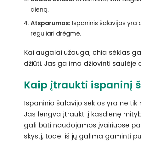
dieną.
Atsparumas:
Ispaninis šalavijas yra
reguliari drėgmė.
Kai augalai užauga, chia sėklas ga
džiūti. Jas galima džiovinti saulėje 
Kaip įtraukti ispaninį 
Ispaninio šalavijo sėklos yra ne tik 
Jas lengva įtraukti į kasdienę mityb
gali būti naudojamos įvairiuose pat
skystį, todėl iš jų galima gaminti pud