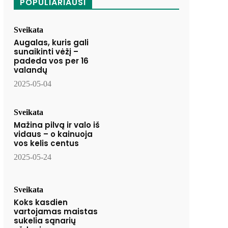
POPULIARIAUSI
Sveikata
Augalas, kuris gali
sunaikinti vėžį –
padeda vos per 16
valandų
2025-05-04
Sveikata
Mažina pilvą ir valo iš
vidaus – o kainuoja
vos kelis centus
2025-05-24
Sveikata
Koks kasdien
vartojamas maistas
sukelia sąnarių