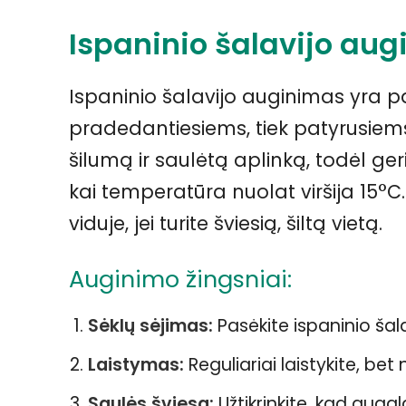
Ispaninio šalavijo au
Ispaninio šalavijo auginimas yra p
pradedantiesiems, tiek patyrusiem
šilumą ir saulėtą aplinką, todėl ger
kai temperatūra nuolat viršija 15°C. 
viduje, jei turite šviesią, šiltą vietą.
Auginimo žingsniai:
Sėklų sėjimas:
Pasėkite ispaninio šalav
Laistymas:
Reguliariai laistykite, bet 
Saulės šviesa:
Užtikrinkite, kad aug