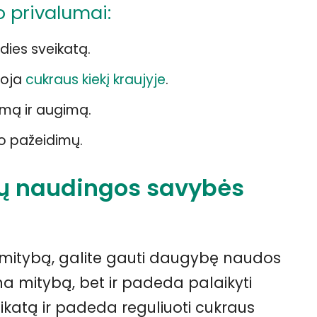
o privalumai:
rdies sveikatą.
uoja
cukraus kiekį kraujyje
.
mą ir augimą.
o pažeidimų.
klų naudingos savybės
o mitybą, galite gauti daugybę naudos
tina mitybą, bet ir padeda palaikyti
eikatą ir padeda reguliuoti cukraus