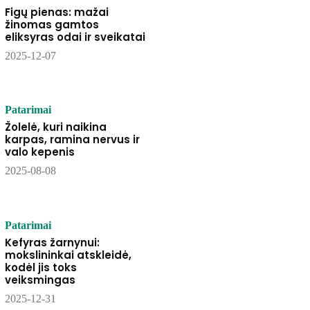
Figų pienas: mažai
žinomas gamtos
eliksyras odai ir sveikatai
2025-12-07
Patarimai
Žolelė, kuri naikina
karpas, ramina nervus ir
valo kepenis
2025-08-08
Patarimai
Kefyras žarnynui:
mokslininkai atskleidė,
kodėl jis toks
veiksmingas
2025-12-31