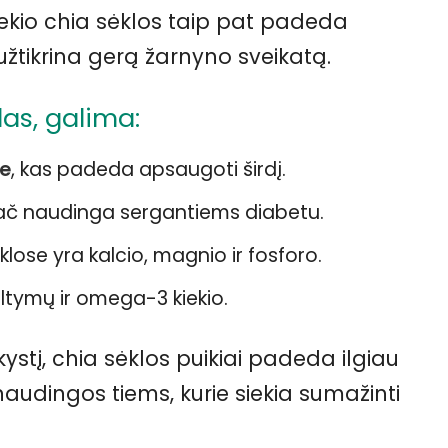
 kiekio chia sėklos taip pat padeda
 užtikrina gerą žarnyno sveikatą.
las, galima:
je
, kas padeda apsaugoti širdį.
pač naudinga sergantiems diabetu.
ėklose yra kalcio, magnio ir fosforo.
altymų ir omega-3 kiekio.
ystį, chia sėklos puikiai padeda ilgiau
naudingos tiems, kurie siekia sumažinti