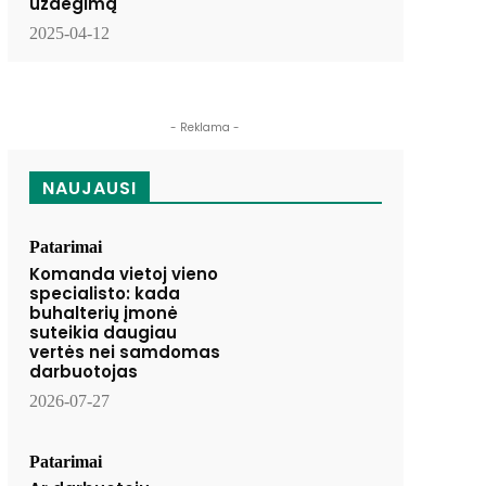
uždegimą
2025-04-12
- Reklama -
NAUJAUSI
Patarimai
Komanda vietoj vieno
specialisto: kada
buhalterių įmonė
suteikia daugiau
vertės nei samdomas
darbuotojas
2026-07-27
Patarimai