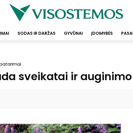
IMAI
SODAS IR DARŽAS
GYVŪNAI
ĮDOMYBĖS
PASA
 patarimai
uda sveikatai ir auginim
Facebook
Pinterest