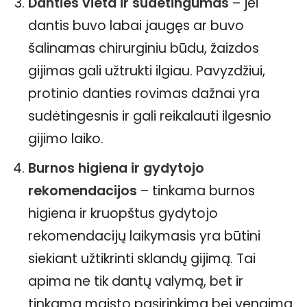
Danties vieta ir sudėtingumas
– jei
dantis buvo labai įaugęs ar buvo
šalinamas chirurginiu būdu, žaizdos
gijimas gali užtrukti ilgiau. Pavyzdžiui,
protinio danties rovimas dažnai yra
sudėtingesnis ir gali reikalauti ilgesnio
gijimo laiko.
Burnos higiena ir gydytojo
rekomendacijos
– tinkama burnos
higiena ir kruopštus gydytojo
rekomendacijų laikymasis yra būtini
siekiant užtikrinti sklandų gijimą. Tai
apima ne tik dantų valymą, bet ir
tinkamą maisto pasirinkimą bei vengimą