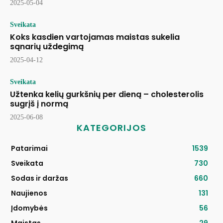
2025-05-04
Sveikata
Koks kasdien vartojamas maistas sukelia
sąnarių uždegimą
2025-04-12
Sveikata
Užtenka kelių gurkšnių per dieną – cholesterolis
sugrįš į normą
2025-06-08
KATEGORIJOS
Patarimai
1539
Sveikata
730
Sodas ir daržas
660
Naujienos
131
Įdomybės
56
Maistas
29