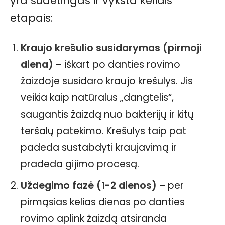
yra sudėtingas ir vyksta keliais
etapais:
Kraujo krešulio susidarymas (pirmoji
diena)
– iškart po danties rovimo
žaizdoje susidaro kraujo krešulys. Jis
veikia kaip natūralus „dangtelis“,
saugantis žaizdą nuo bakterijų ir kitų
teršalų patekimo. Krešulys taip pat
padeda sustabdyti kraujavimą ir
pradeda gijimo procesą.
Uždegimo fazė (1-2 dienos)
– per
pirmąsias kelias dienas po danties
rovimo aplink žaizdą atsiranda