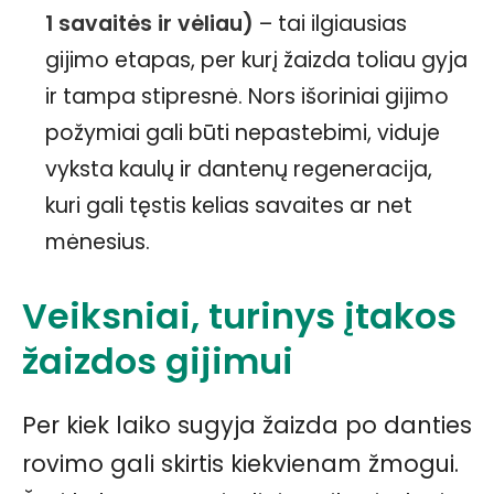
1 savaitės ir vėliau)
– tai ilgiausias
gijimo etapas, per kurį žaizda toliau gyja
ir tampa stipresnė. Nors išoriniai gijimo
požymiai gali būti nepastebimi, viduje
vyksta kaulų ir dantenų regeneracija,
kuri gali tęstis kelias savaites ar net
mėnesius.
Veiksniai, turinys įtakos
žaizdos gijimui
Per kiek laiko sugyja žaizda po danties
rovimo gali skirtis kiekvienam žmogui.