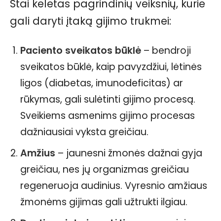
Štai keletas pagrindinių veiksnių, kurie
gali daryti įtaką gijimo trukmei:
Paciento sveikatos būklė
– bendroji
sveikatos būklė, kaip pavyzdžiui, lėtinės
ligos (diabetas, imunodeficitas) ar
rūkymas, gali sulėtinti gijimo procesą.
Sveikiems asmenims gijimo procesas
dažniausiai vyksta greičiau.
Amžius
– jaunesni žmonės dažnai gyja
greičiau, nes jų organizmas greičiau
regeneruoja audinius. Vyresnio amžiaus
žmonėms gijimas gali užtrukti ilgiau.