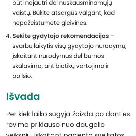
būti nejautri dėl nuskausminamųjų
vaistų. Būkite atsargūs valgant, kad
nepažeistumėte gleivinės.
Sekite gydytojo rekomendacijas
–
svarbu laikytis visų gydytojo nurodymų,
įskaitant nurodymus dėl burnos
skalavimo, antibiotikų vartojimo ir
poilsio.
Išvada
Per kiek laiko sugyja žaizda po danties
rovimo priklauso nuo daugelio
veiksnių, įskaitant paciento sveikatos