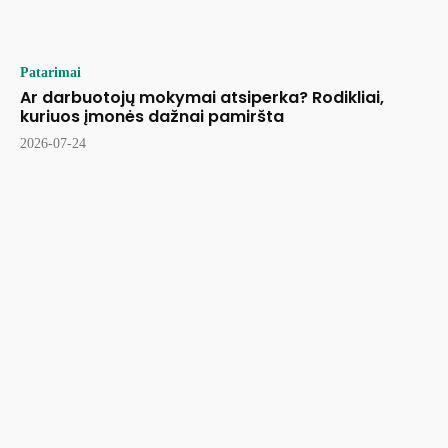
Patarimai
Ar darbuotojų mokymai atsiperka? Rodikliai,
kuriuos įmonės dažnai pamiršta
2026-07-24