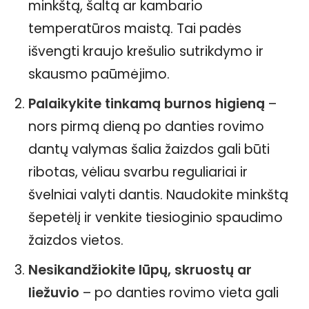
minkštą, šaltą ar kambario
temperatūros maistą. Tai padės
išvengti kraujo krešulio sutrikdymo ir
skausmo paūmėjimo.
Palaikykite tinkamą burnos higieną
–
nors pirmą dieną po danties rovimo
dantų valymas šalia žaizdos gali būti
ribotas, vėliau svarbu reguliariai ir
švelniai valyti dantis. Naudokite minkštą
šepetėlį ir venkite tiesioginio spaudimo
žaizdos vietos.
Nesikandžiokite lūpų, skruostų ar
liežuvio
– po danties rovimo vieta gali