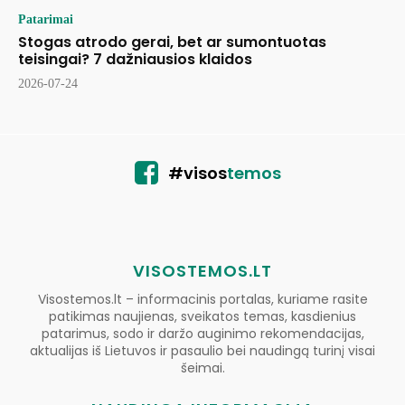
Patarimai
Stogas atrodo gerai, bet ar sumontuotas
teisingai? 7 dažniausios klaidos
2026-07-24
#visos
temos
VISOSTEMOS.LT
Visostemos.lt – informacinis portalas, kuriame rasite
patikimas naujienas, sveikatos temas, kasdienius
patarimus, sodo ir daržo auginimo rekomendacijas,
aktualijas iš Lietuvos ir pasaulio bei naudingą turinį visai
šeimai.