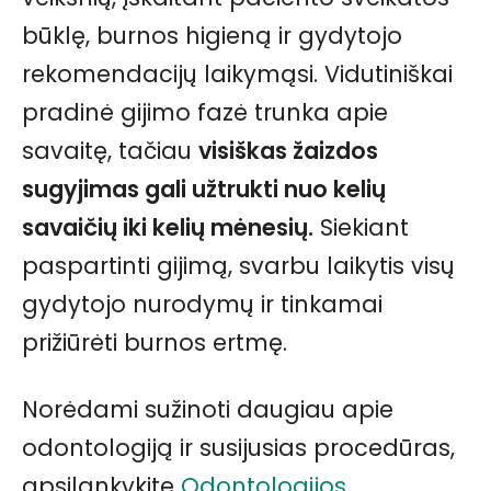
būklę, burnos higieną ir gydytojo
rekomendacijų laikymąsi. Vidutiniškai
pradinė gijimo fazė trunka apie
savaitę, tačiau
visiškas žaizdos
sugyjimas gali užtrukti nuo kelių
savaičių iki kelių mėnesių.
Siekiant
paspartinti gijimą, svarbu laikytis visų
gydytojo nurodymų ir tinkamai
prižiūrėti burnos ertmę.
Norėdami sužinoti daugiau apie
odontologiją ir susijusias procedūras,
apsilankykite
Odontologijos