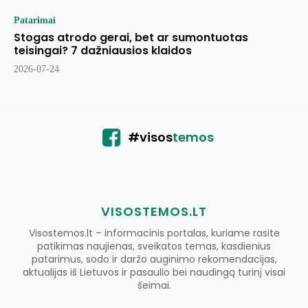
Patarimai
Stogas atrodo gerai, bet ar sumontuotas
teisingai? 7 dažniausios klaidos
2026-07-24
#visos
temos
VISOSTEMOS.LT
Visostemos.lt – informacinis portalas, kuriame rasite
patikimas naujienas, sveikatos temas, kasdienius
patarimus, sodo ir daržo auginimo rekomendacijas,
aktualijas iš Lietuvos ir pasaulio bei naudingą turinį visai
šeimai.