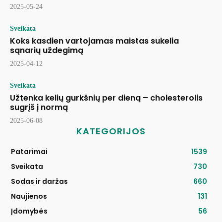
2025-05-24
Sveikata
Koks kasdien vartojamas maistas sukelia
sąnarių uždegimą
2025-04-12
Sveikata
Užtenka kelių gurkšnių per dieną – cholesterolis
sugrįš į normą
2025-06-08
KATEGORIJOS
Patarimai
1539
Sveikata
730
Sodas ir daržas
660
Naujienos
131
Įdomybės
56