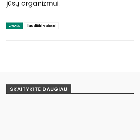
jūsų organizmui.
ŽYMĖS
liaudiški vaistai
Facebook
Pinterest
WhatsApp
SKAITYKITE DAUGIAU