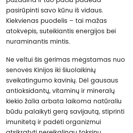
pasirūpinti savo kūnu iš vidaus.
Kiekvienas puodelis – tai mažas
atokvėpis, suteikiantis energijos bei
nuraminantis mintis.
Ne veltui šis gėrimas mėgstamas nuo
senovės Kinijos iki šiuolaikinių
sveikatingumo kavinių. Dėl gausaus
antioksidantų, vitaminų ir mineralų
kiekio žalia arbata laikoma natūraliu
būdu palaikyti gerą savijautą, stiprinti
imunitetą ir padėti organizmui
atsikratyti nereikalingų toksinų.