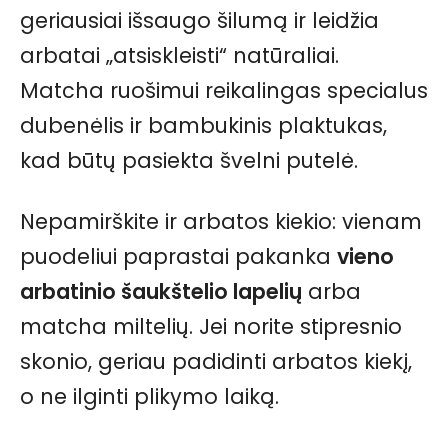
geriausiai išsaugo šilumą ir leidžia
arbatai „atsiskleisti“ natūraliai.
Matcha ruošimui reikalingas specialus
dubenėlis ir bambukinis plaktukas,
kad būtų pasiekta švelni putelė.
Nepamirškite ir arbatos kiekio: vienam
puodeliui paprastai pakanka
vieno
arbatinio šaukštelio lapelių
arba
matcha miltelių. Jei norite stipresnio
skonio, geriau padidinti arbatos kiekį,
o ne ilginti plikymo laiką.