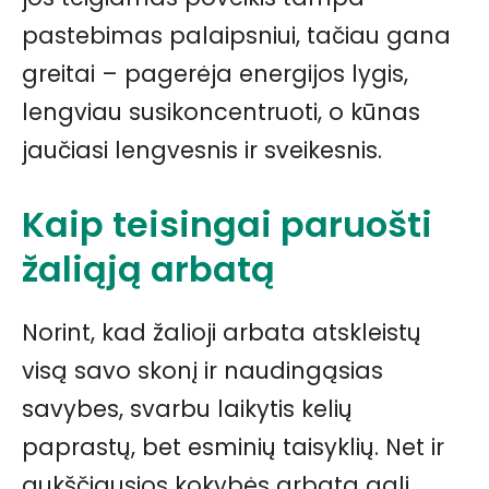
pastebimas palaipsniui, tačiau gana
greitai – pagerėja energijos lygis,
lengviau susikoncentruoti, o kūnas
jaučiasi lengvesnis ir sveikesnis.
Kaip teisingai paruošti
žaliąją arbatą
Norint, kad žalioji arbata atskleistų
visą savo skonį ir naudingąsias
savybes, svarbu laikytis kelių
paprastų, bet esminių taisyklių. Net ir
aukščiausios kokybės arbata gali