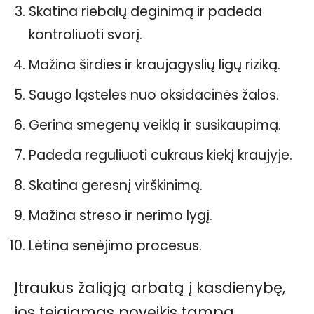
Skatina riebalų deginimą ir padeda
kontroliuoti svorį.
Mažina širdies ir kraujagyslių ligų riziką.
Saugo ląsteles nuo oksidacinės žalos.
Gerina smegenų veiklą ir susikaupimą.
Padeda reguliuoti cukraus kiekį kraujyje.
Skatina geresnį virškinimą.
Mažina streso ir nerimo lygį.
Lėtina senėjimo procesus.
Įtraukus žaliąją arbatą į kasdienybę,
jos teigiamas poveikis tampa