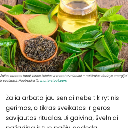
Žalios arbatos lapai, birios žolelės ir matcha milteliai – natūralus derinys energijai
ir sveikatai. Nuotrauka iš:
shutterstock.com
Žalia arbata jau seniai nebe tik rytinis
gėrimas, o tikras sveikatos ir geros
savijautos ritualas. Ji gaivina, švelniai
pažadina ir tuo pačiu padeda