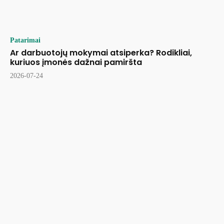
Patarimai
Ar darbuotojų mokymai atsiperka? Rodikliai,
kuriuos įmonės dažnai pamiršta
2026-07-24