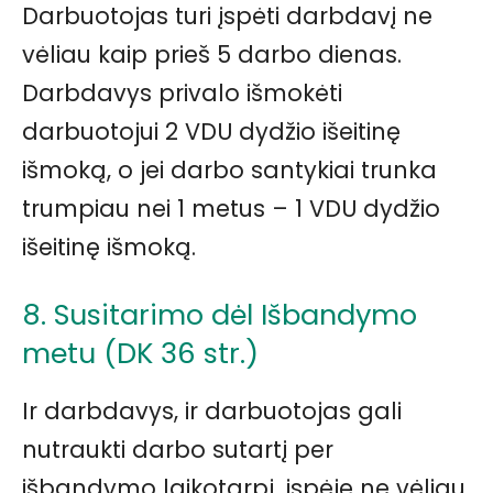
Darbuotojas turi įspėti darbdavį ne
vėliau kaip prieš 5 darbo dienas.
Darbdavys privalo išmokėti
darbuotojui 2 VDU dydžio išeitinę
išmoką, o jei darbo santykiai trunka
trumpiau nei 1 metus – 1 VDU dydžio
išeitinę išmoką.
8. Susitarimo dėl Išbandymo
metu (DK 36 str.)
Ir darbdavys, ir darbuotojas gali
nutraukti darbo sutartį per
išbandymo laikotarpį, įspėję ne vėliau