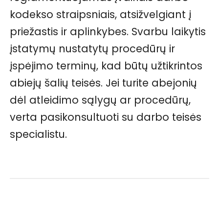
kodekso straipsniais, atsižvelgiant į
priežastis ir aplinkybes. Svarbu laikytis
įstatymų nustatytų procedūrų ir
įspėjimo terminų, kad būtų užtikrintos
abiejų šalių teisės. Jei turite abejonių
dėl atleidimo sąlygų ar procedūrų,
verta pasikonsultuoti su darbo teisės
specialistu.
Facebook
Pinterest
WhatsApp