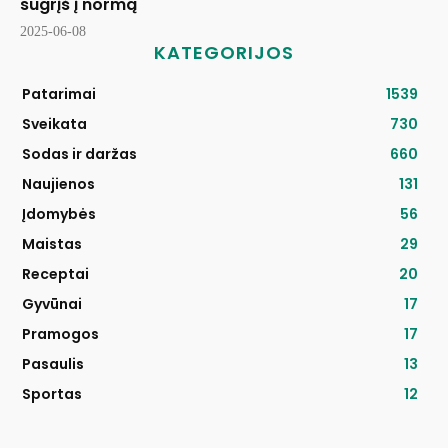
sugrįš į normą
2025-06-08
KATEGORIJOS
Patarimai
1539
Sveikata
730
Sodas ir daržas
660
Naujienos
131
Įdomybės
56
Maistas
29
Receptai
20
Gyvūnai
17
Pramogos
17
Pasaulis
13
Sportas
12