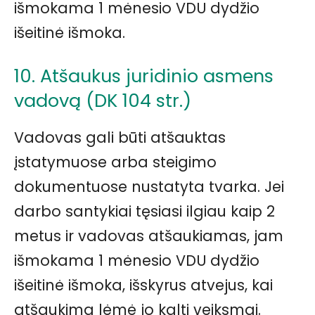
išmokama 1 mėnesio VDU dydžio
išeitinė išmoka.
10. Atšaukus juridinio asmens
vadovą (DK 104 str.)
Vadovas gali būti atšauktas
įstatymuose arba steigimo
dokumentuose nustatyta tvarka. Jei
darbo santykiai tęsiasi ilgiau kaip 2
metus ir vadovas atšaukiamas, jam
išmokama 1 mėnesio VDU dydžio
išeitinė išmoka, išskyrus atvejus, kai
atšaukimą lėmė jo kalti veiksmai.