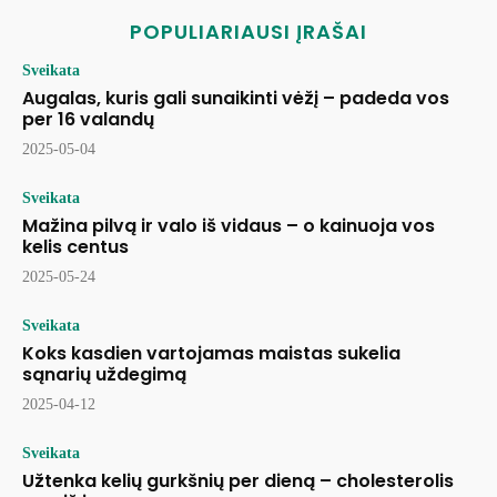
POPULIARIAUSI ĮRAŠAI
Sveikata
Augalas, kuris gali sunaikinti vėžį – padeda vos
per 16 valandų
2025-05-04
Sveikata
Mažina pilvą ir valo iš vidaus – o kainuoja vos
kelis centus
2025-05-24
Sveikata
Koks kasdien vartojamas maistas sukelia
sąnarių uždegimą
2025-04-12
Sveikata
Užtenka kelių gurkšnių per dieną – cholesterolis