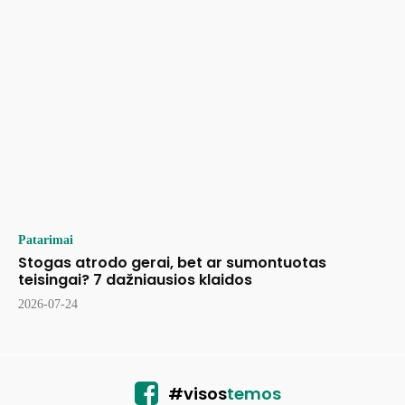
Patarimai
Stogas atrodo gerai, bet ar sumontuotas
teisingai? 7 dažniausios klaidos
2026-07-24
#visos
temos