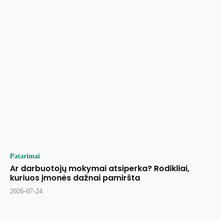
Patarimai
Ar darbuotojų mokymai atsiperka? Rodikliai,
kuriuos įmonės dažnai pamiršta
2026-07-24