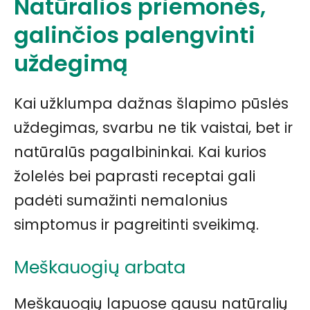
Natūralios priemonės,
galinčios palengvinti
uždegimą
Kai užklumpa dažnas šlapimo pūslės
uždegimas, svarbu ne tik vaistai, bet ir
natūralūs pagalbininkai. Kai kurios
žolelės bei paprasti receptai gali
padėti sumažinti nemalonius
simptomus ir pagreitinti sveikimą.
Meškauogių arbata
Meškauogių lapuose gausu natūralių