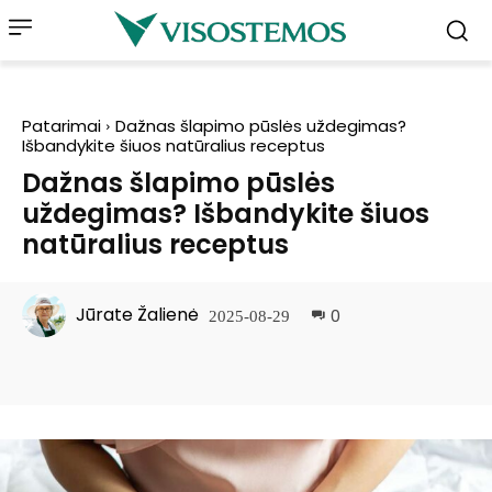
Patarimai
Dažnas šlapimo pūslės uždegimas?
Išbandykite šiuos natūralius receptus
Dažnas šlapimo pūslės
uždegimas? Išbandykite šiuos
natūralius receptus
Jūrate Žalienė
0
2025-08-29
Facebook
Pinterest
WhatsApp