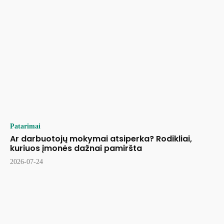
Patarimai
Ar darbuotojų mokymai atsiperka? Rodikliai,
kuriuos įmonės dažnai pamiršta
2026-07-24