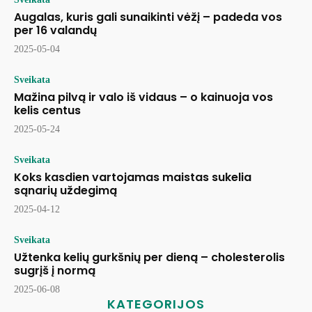
Augalas, kuris gali sunaikinti vėžį – padeda vos
per 16 valandų
2025-05-04
Sveikata
Mažina pilvą ir valo iš vidaus – o kainuoja vos
kelis centus
2025-05-24
Sveikata
Koks kasdien vartojamas maistas sukelia
sąnarių uždegimą
2025-04-12
Sveikata
Užtenka kelių gurkšnių per dieną – cholesterolis
sugrįš į normą
2025-06-08
KATEGORIJOS