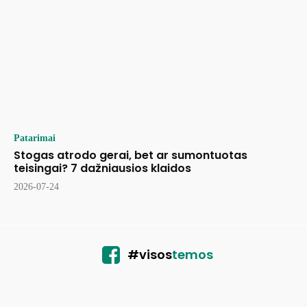
Patarimai
Stogas atrodo gerai, bet ar sumontuotas
teisingai? 7 dažniausios klaidos
2026-07-24
#visos
temos