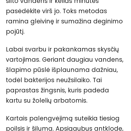
šilto vandens ir kelias minutes
pasėdėkite virš jo. Toks metodas
ramina gleivinę ir sumažina deginimo
pojūtį.
Labai svarbu ir pakankamas skysčių
vartojimas. Geriant daugiau vandens,
šlapimo pūslė išplaunama dažniau,
todėl bakterijos neužsilaiko. Tai
paprastas žingsnis, kuris padeda
kartu su žolelių arbatomis.
Kartais palengvėjimą suteikia tiesiog
poilsis ir šiluma. Apsigaubus antklode,