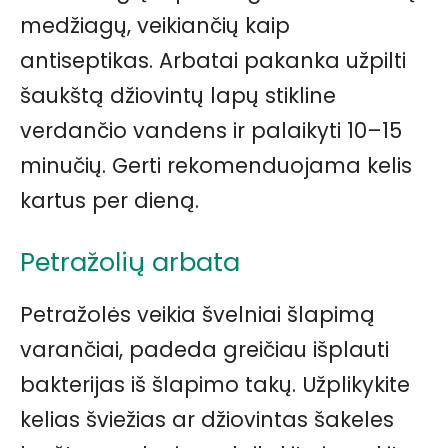
medžiagų, veikiančių kaip
antiseptikas. Arbatai pakanka užpilti
šaukštą džiovintų lapų stikline
verdančio vandens ir palaikyti 10–15
minučių. Gerti rekomenduojama kelis
kartus per dieną.
Petražolių arbata
Petražolės veikia švelniai šlapimą
varančiai, padeda greičiau išplauti
bakterijas iš šlapimo takų. Užplikykite
kelias šviežias ar džiovintas šakeles