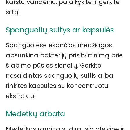
karštu vandeniu, palaikykite ir gerkite
šiltą.
Spanguolių sultys ar kapsulės
Spanguolėse esančios medžiagos
apsunkina bakterijų prisitvirtinimą prie
šlapimo pūslės sienelių. Gerkite
nesaldintas spanguolių sultis arba
rinkitės kapsules su koncentruotu
ekstraktu.
Medetkų arbata
Medetkos ramina sudirgusią gleivinę ir