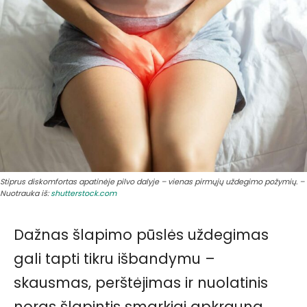
Stiprus diskomfortas apatinėje pilvo dalyje – vienas pirmųjų uždegimo požymių. –
Nuotrauka iš:
shutterstock.com
Dažnas šlapimo pūslės uždegimas
gali tapti tikru išbandymu –
skausmas, perštėjimas ir nuolatinis
noras šlapintis smarkiai apkrauna