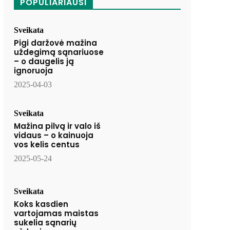
POPULIARIAUSI
Sveikata
Pigi daržovė mažina
uždegimą sąnariuose
– o daugelis ją
ignoruoja
2025-04-03
Sveikata
Mažina pilvą ir valo iš
vidaus – o kainuoja
vos kelis centus
2025-05-24
Sveikata
Koks kasdien
vartojamas maistas
sukelia sąnarių