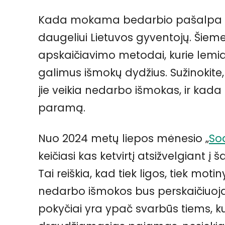
Kada mokama bedarbio pašalpa 2
daugeliui Lietuvos gyventojų. Šieme
apskaičiavimo metodai, kurie lemia
galimus išmokų dydžius. Sužinokite, 
jie veikia nedarbo išmokas, ir kada g
paramą.
Nuo 2024 metų liepos mėnesio „
So
keičiasi kas ketvirtį atsižvelgiant į
Tai reiškia, kad tiek ligos, tiek motin
nedarbo išmokos bus perskaičiuoj
pokyčiai yra ypač svarbūs tiems, k