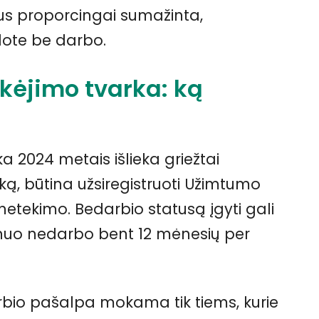
bus proporcingai sumažinta,
idote be darbo.
kėjimo tvarka: ką
 2024 metais išlieka griežtai
ką, būtina užsiregistruoti Užimtumo
etekimo. Bedarbio statusą įgyti gali
i nuo nedarbo bent 12 mėnesių per
rbio pašalpa mokama tik tiems, kurie