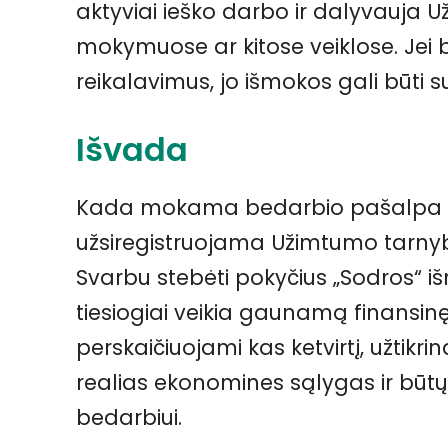
aktyviai ieško darbo ir dalyvauja
mokymuose ar kitose veiklose. Jei b
reikalavimus, jo išmokos gali būti 
Išvada
Kada mokama bedarbio pašalpa 20
užsiregistruojama Užimtumo tarnybo
Svarbu stebėti pokyčius „Sodros“ i
tiesiogiai veikia gaunamą finansinę
perskaičiuojami kas ketvirtį, užtikr
realias ekonomines sąlygas ir būtų
bedarbiui.