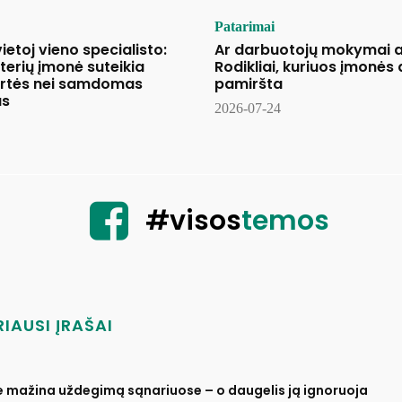
Patarimai
etoj vieno specialisto:
Ar darbuotojų mokymai a
terių įmonė suteikia
Rodikliai, kuriuos įmonės
ertės nei samdomas
pamiršta
as
2026-07-24
#visos
temos
IAUSI ĮRAŠAI
ė mažina uždegimą sąnariuose – o daugelis ją ignoruoja