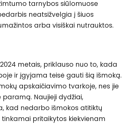
 Užimtumo tarnybos siūlomuose
edarbis neatsižvelgia į šiuos
sumažintos arba visiškai nutrauktos.
24 metais, priklauso nuo to, kada
je ir įgyjama teisė gauti šią išmoką.
šmokų apskaičiavimo tvarkoje, nes jie
 paramą. Naujieji dydžiai,
ina, kad nedarbo išmokos atitiktų
 tinkamai pritaikytos kiekvienam