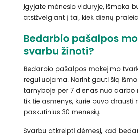
įgyjate mėnesio viduryje, išmoka 
atsižvelgiant į tai, kiek dienų prale
Bedarbio pašalpos mo
svarbu žinoti?
Bedarbio pašalpos mokėjimo tvarka
reguliuojama. Norint gauti šią išmo
tarnyboje per 7 dienas nuo darbo n
tik tie asmenys, kurie buvo draust
paskutinius 30 mėnesių.
Svarbu atkreipti dėmesį, kad beda