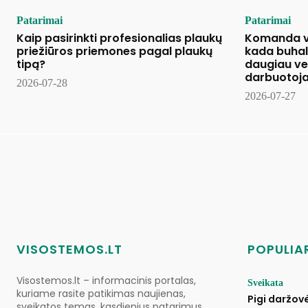
Patarimai
Patarimai
Kaip pasirinkti profesionalias plaukų
Komanda vi
priežiūros priemones pagal plaukų
kada buhal
tipą?
daugiau v
darbuotoj
2026-07-28
2026-07-27
VISOSTEMOS.LT
POPULIAR
Visostemos.lt – informacinis portalas,
Sveikata
kuriame rasite patikimas naujienas,
Pigi daržov
sveikatos temas, kasdienius patarimus,