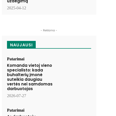
uždegimą
2025-04-12
- Reklama -
NAUJAUSI
Patarimai
Komanda vietoj vieno
specialisto: kada
buhalterių įmonė
suteikia daugiau
vertės nei samdomas
darbuotojas
2026-07-27
Patarimai