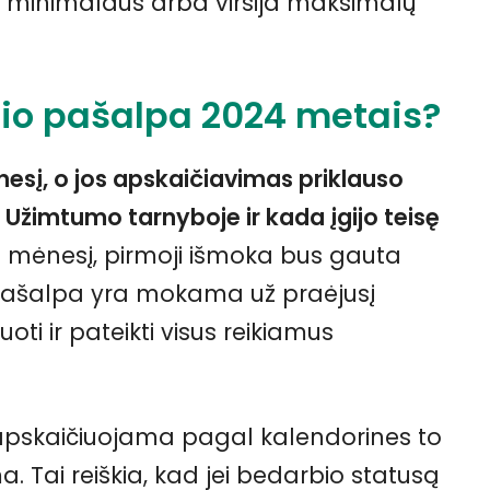
 minimalaus arba viršija maksimalų
o pašalpa 2024 metais?
į, o jos apskaičiavimas priklauso
Užimtumo tarnyboje ir kada įgijo teisę
os mėnesį, pirmoji išmoka bus gauta
o pašalpa yra mokama už praėjusį
oti ir pateikti visus reikiamus
pskaičiuojama pagal kalendorines to
. Tai reiškia, kad jei bedarbio statusą