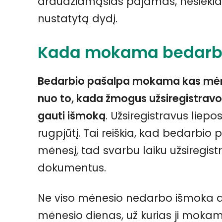
draudžiamąsias pajamas, nesiekia
nustatytą dydį.
Kada mokama bedarbi
Bedarbio pašalpa mokama kas mėnes
nuo to, kada žmogus užsiregistravo 
gauti išmoką
. Užsiregistravus liep
rugpjūtį. Tai reiškia, kad bedarbi
mėnesį, tad svarbu laiku užsiregistru
dokumentus.
Ne viso mėnesio nedarbo išmoka a
mėnesio dienas, už kurias ji mokama