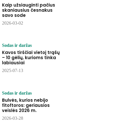
Kaip užsiauginti pačius
skaniausius česnakus
savo sode
2026-03-02
Sodas ir daržas
Kavos tirščiai vietoj trąšų
– 10 gėlių, kurioms tinka
labiausiai
2025-07-13
Sodas ir daržas
Bulvės, kurios nebijo
fitoftoros: geriausios
veislės 2026 m.
2026-03-28