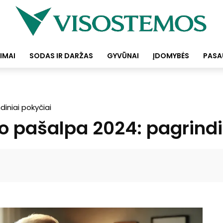
IMAI
SODAS IR DARŽAS
GYVŪNAI
ĮDOMYBĖS
PASA
iniai pokyčiai
pašalpa 2024: pagrindin
Facebook
Pinterest