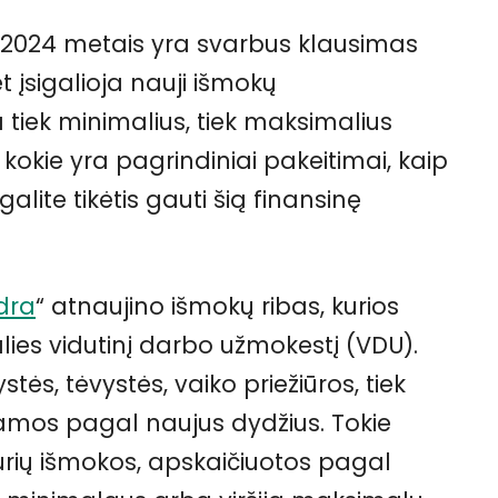
024 metais yra svarbus klausimas
t įsigalioja nauji išmokų
 tiek minimalius, tiek maksimalius
kokie yra pagrindiniai pakeitimai, kaip
alite tikėtis gauti šią finansinę
dra
“ atnaujino išmokų ribas, kurios
 šalies vidutinį darbo užmokestį (VDU).
ystės, tėvystės, vaiko priežiūros, tiek
amos pagal naujus dydžius. Tokie
urių išmokos, apskaičiuotos pagal