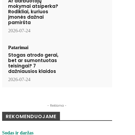
Ar darbuotojų
mokymai atsiperka?
Rodikliai, kuriuos
įmonės dažnai
pamiršta
2026-07-24
Patarimai
Stogas atrodo gerai,
bet ar sumontuotas
teisingai? 7
dažniausios klaidos
2026-07-24
- Reklama -
REKOMENDUOJAME
Sodas ir daržas