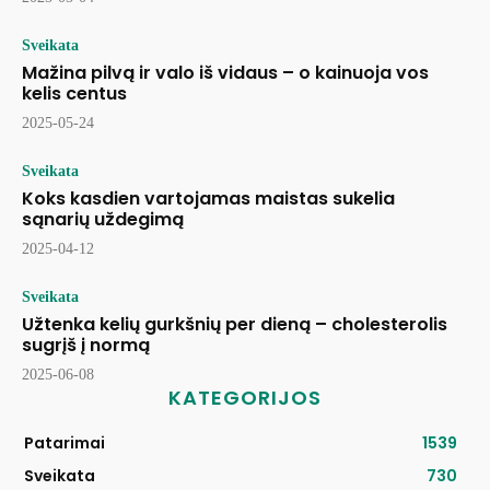
Sveikata
Mažina pilvą ir valo iš vidaus – o kainuoja vos
kelis centus
2025-05-24
Sveikata
Koks kasdien vartojamas maistas sukelia
sąnarių uždegimą
2025-04-12
Sveikata
Užtenka kelių gurkšnių per dieną – cholesterolis
sugrįš į normą
2025-06-08
KATEGORIJOS
Patarimai
1539
Sveikata
730