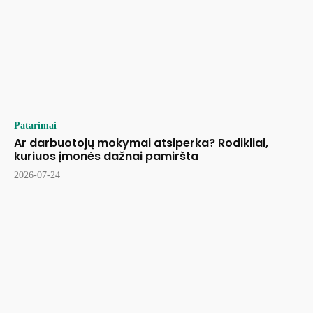
Patarimai
Ar darbuotojų mokymai atsiperka? Rodikliai,
kuriuos įmonės dažnai pamiršta
2026-07-24