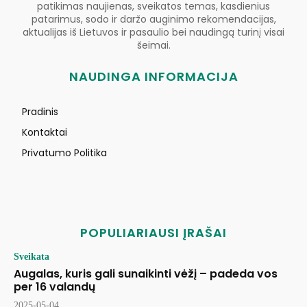
patikimas naujienas, sveikatos temas, kasdienius
patarimus, sodo ir daržo auginimo rekomendacijas,
aktualijas iš Lietuvos ir pasaulio bei naudingą turinį visai
šeimai.
NAUDINGA INFORMACIJA
Pradinis
Kontaktai
Privatumo Politika
POPULIARIAUSI ĮRAŠAI
Sveikata
Augalas, kuris gali sunaikinti vėžį – padeda vos
per 16 valandų
2025-05-04