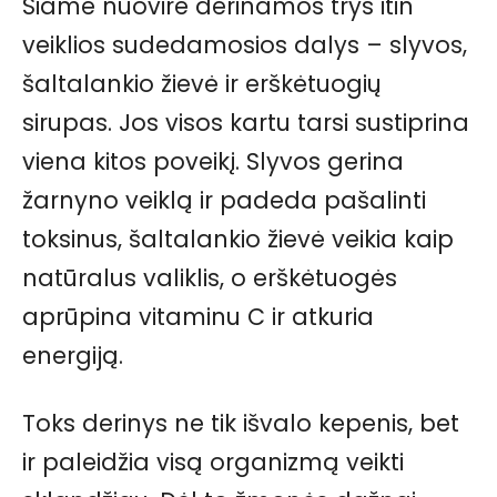
Šiame nuovire derinamos trys itin
veiklios sudedamosios dalys – slyvos,
šaltalankio žievė ir erškėtuogių
sirupas. Jos visos kartu tarsi sustiprina
viena kitos poveikį. Slyvos gerina
žarnyno veiklą ir padeda pašalinti
toksinus, šaltalankio žievė veikia kaip
natūralus valiklis, o erškėtuogės
aprūpina vitaminu C ir atkuria
energiją.
Toks derinys ne tik išvalo kepenis, bet
ir paleidžia visą organizmą veikti