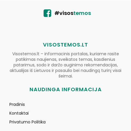
#visos
temos
VISOSTEMOS.LT
Visostemos.lt – informacinis portalas, kuriame rasite
patikimas naujienas, sveikatos temas, kasdienius
patarimus, sodo ir daržo auginimo rekomendacijas,
aktualijas iš Lietuvos ir pasaulio bei naudingą turinį visai
šeimai.
NAUDINGA INFORMACIJA
Pradinis
Kontaktai
Privatumo Politika