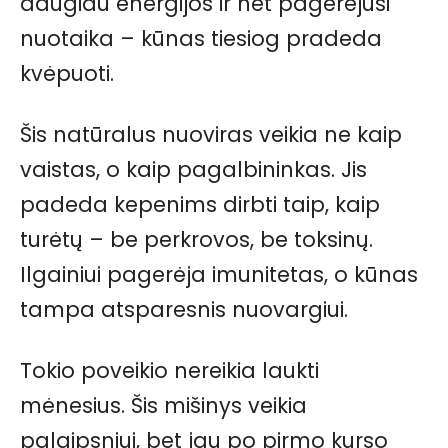
daugiau energijos ir net pagerėjusi
nuotaika – kūnas tiesiog pradeda
kvėpuoti.
Šis natūralus nuoviras veikia ne kaip
vaistas, o kaip pagalbininkas. Jis
padeda kepenims dirbti taip, kaip
turėtų – be perkrovos, be toksinų.
Ilgainiui pagerėja imunitetas, o kūnas
tampa atsparesnis nuovargiui.
Tokio poveikio nereikia laukti
mėnesius. Šis mišinys veikia
palaipsniui, bet jau po pirmo kurso