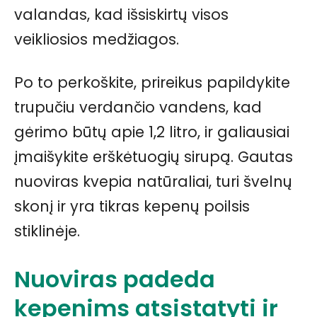
valandas, kad išsiskirtų visos
veikliosios medžiagos.
Po to perkoškite, prireikus papildykite
trupučiu verdančio vandens, kad
gėrimo būtų apie 1,2 litro, ir galiausiai
įmaišykite erškėtuogių sirupą. Gautas
nuoviras kvepia natūraliai, turi švelnų
skonį ir yra tikras kepenų poilsis
stiklinėje.
Nuoviras padeda
kepenims atsistatyti ir