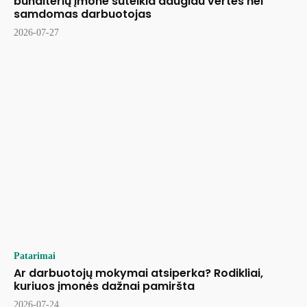
buhalterių įmonė suteikia daugiau vertės nei
samdomas darbuotojas
2026-07-27
Patarimai
Ar darbuotojų mokymai atsiperka? Rodikliai,
kuriuos įmonės dažnai pamiršta
2026-07-24