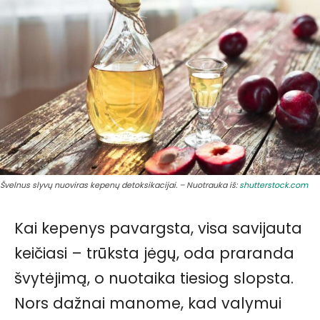
Švelnus slyvų nuoviras kepenų detoksikacijai. – Nuotrauka iš:
shutterstock.com
Kai kepenys pavargsta, visa savijauta
keičiasi – trūksta jėgų, oda praranda
švytėjimą, o nuotaika tiesiog slopsta.
Nors dažnai manome, kad valymui