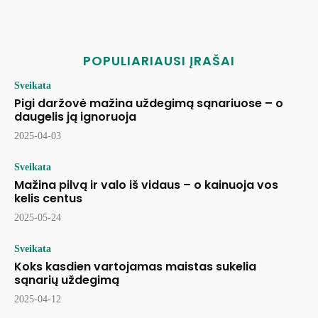
POPULIARIAUSI ĮRAŠAI
Sveikata
Pigi daržovė mažina uždegimą sąnariuose – o
daugelis ją ignoruoja
2025-04-03
Sveikata
Mažina pilvą ir valo iš vidaus – o kainuoja vos
kelis centus
2025-05-24
Sveikata
Koks kasdien vartojamas maistas sukelia
sąnarių uždegimą
2025-04-12