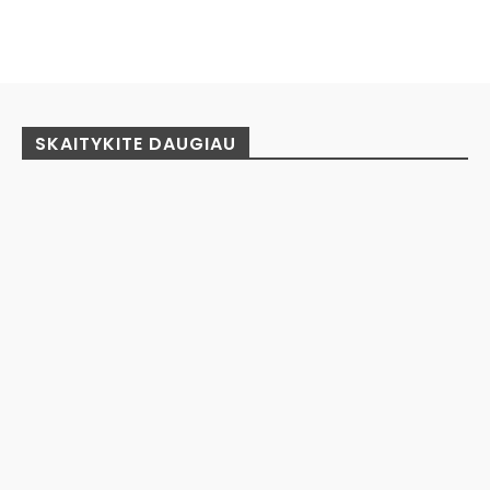
Facebook
Pinterest
WhatsApp
SKAITYKITE DAUGIAU