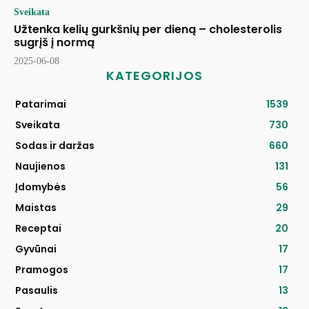
Sveikata
Užtenka kelių gurkšnių per dieną – cholesterolis
sugrįš į normą
2025-06-08
KATEGORIJOS
Patarimai
1539
Sveikata
730
Sodas ir daržas
660
Naujienos
131
Įdomybės
56
Maistas
29
Receptai
20
Gyvūnai
17
Pramogos
17
Pasaulis
13