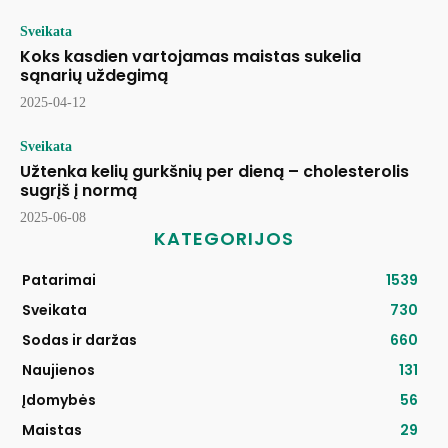
Sveikata
Koks kasdien vartojamas maistas sukelia
sąnarių uždegimą
2025-04-12
Sveikata
Užtenka kelių gurkšnių per dieną – cholesterolis
sugrįš į normą
2025-06-08
KATEGORIJOS
Patarimai
1539
Sveikata
730
Sodas ir daržas
660
Naujienos
131
Įdomybės
56
Maistas
29