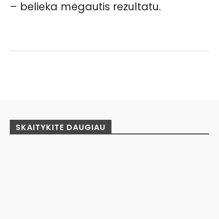
– belieka mėgautis rezultatu.
Facebook
Pinterest
WhatsApp
SKAITYKITE DAUGIAU