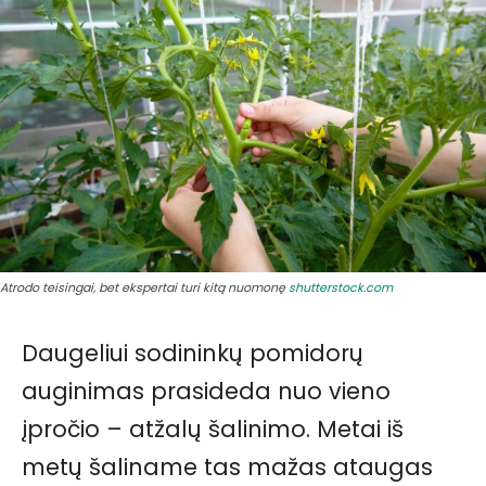
Atrodo teisingai, bet ekspertai turi kitą nuomonę
shutterstock.com
Daugeliui sodininkų pomidorų
auginimas prasideda nuo vieno
įpročio – atžalų šalinimo. Metai iš
metų šaliname tas mažas ataugas