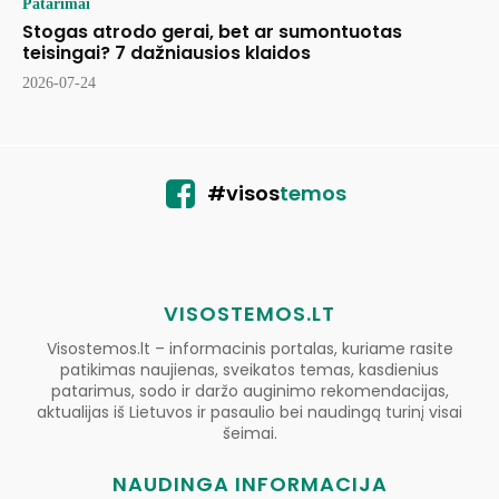
Patarimai
Stogas atrodo gerai, bet ar sumontuotas
teisingai? 7 dažniausios klaidos
2026-07-24
#visos
temos
VISOSTEMOS.LT
Visostemos.lt – informacinis portalas, kuriame rasite
patikimas naujienas, sveikatos temas, kasdienius
patarimus, sodo ir daržo auginimo rekomendacijas,
aktualijas iš Lietuvos ir pasaulio bei naudingą turinį visai
šeimai.
NAUDINGA INFORMACIJA