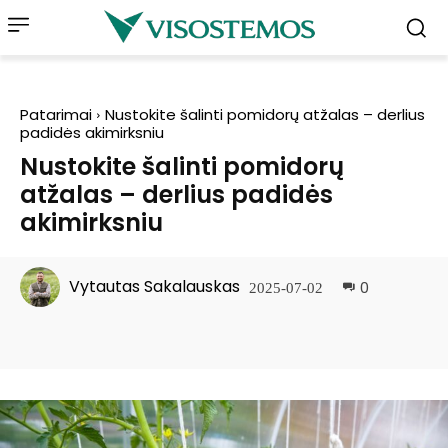
Patarimai
Nustokite šalinti pomidorų atžalas – derlius
padidės akimirksniu
Nustokite šalinti pomidorų
atžalas – derlius padidės
akimirksniu
Vytautas Sakalauskas
0
2025-07-02
Facebook
Pinterest
WhatsApp