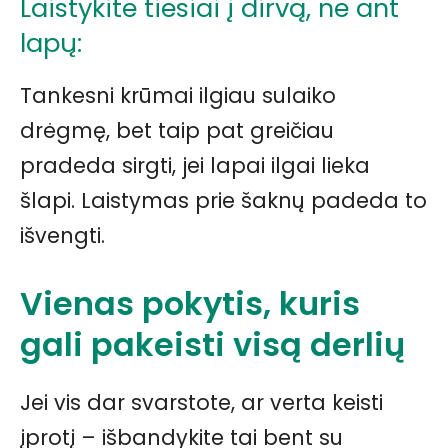
Laistykite tiesiai į dirvą, ne ant
lapų:
Tankesni krūmai ilgiau sulaiko
drėgmę, bet taip pat greičiau
pradeda sirgti, jei lapai ilgai lieka
šlapi. Laistymas prie šaknų padeda to
išvengti.
Vienas pokytis, kuris
gali pakeisti visą derlių
Jei vis dar svarstote, ar verta keisti
įprotį – išbandykite tai bent su