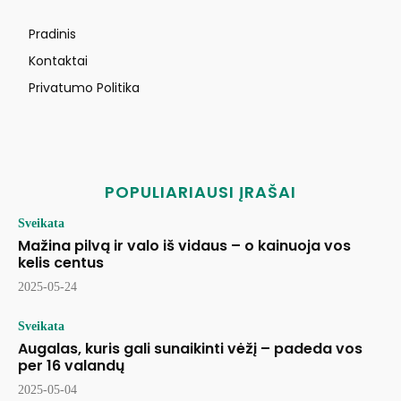
Pradinis
Kontaktai
Privatumo Politika
POPULIARIAUSI ĮRAŠAI
Sveikata
Mažina pilvą ir valo iš vidaus – o kainuoja vos
kelis centus
2025-05-24
Sveikata
Augalas, kuris gali sunaikinti vėžį – padeda vos
per 16 valandų
2025-05-04