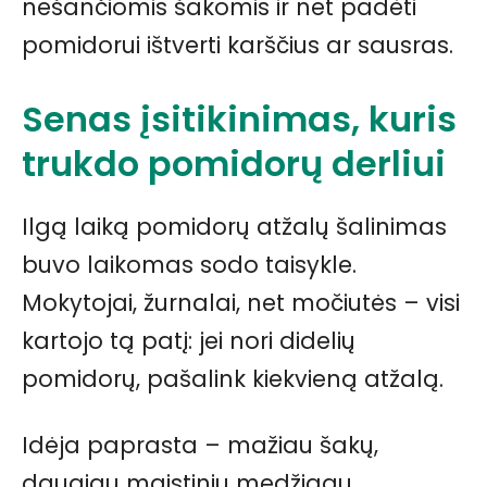
nešančiomis šakomis ir net padėti
pomidorui ištverti karščius ar sausras.
Senas įsitikinimas, kuris
trukdo pomidorų derliui
Ilgą laiką pomidorų atžalų šalinimas
buvo laikomas sodo taisykle.
Mokytojai, žurnalai, net močiutės – visi
kartojo tą patį: jei nori didelių
pomidorų, pašalink kiekvieną atžalą.
Idėja paprasta – mažiau šakų,
daugiau maistinių medžiagų