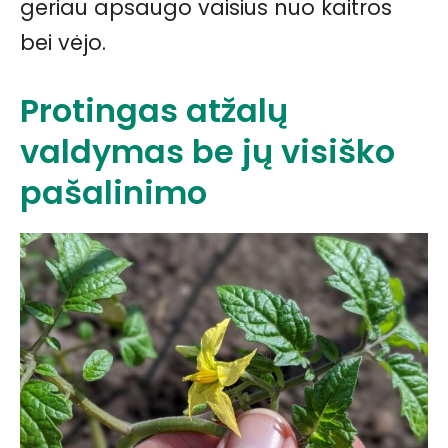
geriau apsaugo vaisius nuo kaitros
bei vėjo.
Protingas atžalų
valdymas be jų visiško
pašalinimo