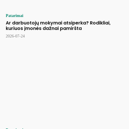
Patarimai
Ar darbuotojų mokymai atsiperka? Rodikliai,
kuriuos įmonės dažnai pamiršta
2026-07-24