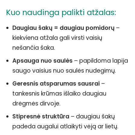
Kuo naudinga palikti atžalas:
Daugiau šakų = daugiau pomidorų
–
kiekviena atžala gali virsti vaisių
nešančia šaka.
Apsauga nuo saulės
– papildoma lapija
saugo vaisius nuo saulės nudegimų.
Geresnis atsparumas sausrai
–
tankesnis krūmas išlaiko daugiau
drėgmės dirvoje.
Stipresnė struktūra
– daugiau šakų
padeda augalui atlaikyti vėją ar lietų.