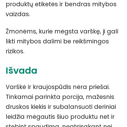
produktų etiketės ir bendras mitybos
vaizdas.
Žmonėms, kurie mėgsta varškę, ji gali
likti mitybos dalimi be reikšmingos
rizikos.
Išvada
Varškė ir kraujospūdis nėra priešai.
Tinkamai parinkta porcija, mažesnis
druskos kiekis ir subalansuoti deriniai
leidžia mėgautis šiuo produktu net ir
stebint spaudimą, neatsisakant nei