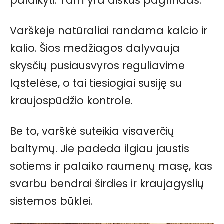
palaikyti. Tam yra aiškus pagrindas.
Varškėje natūraliai randama kalcio ir
kalio. Šios medžiagos dalyvauja
skysčių pusiausvyros reguliavime
ląstelėse, o tai tiesiogiai susiję su
kraujospūdžio kontrole.
Be to, varškė suteikia visaverčių
baltymų. Jie padeda ilgiau jaustis
sotiems ir palaiko raumenų masę, kas
svarbu bendrai širdies ir kraujagyslių
sistemos būklei.