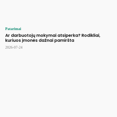
Patarimai
Ar darbuotojų mokymai atsiperka? Rodikliai,
kuriuos įmonės dažnai pamiršta
2026-07-24