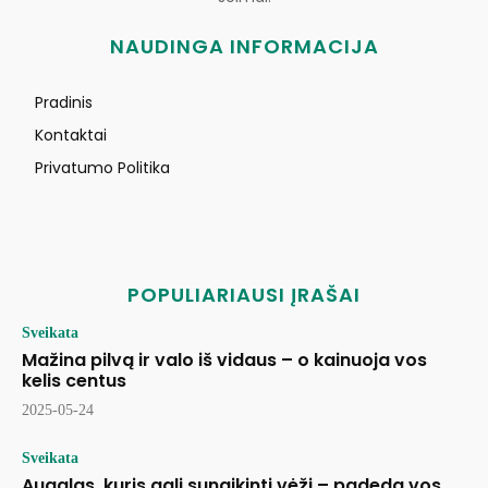
NAUDINGA INFORMACIJA
Pradinis
Kontaktai
Privatumo Politika
POPULIARIAUSI ĮRAŠAI
Sveikata
Mažina pilvą ir valo iš vidaus – o kainuoja vos
kelis centus
2025-05-24
Sveikata
Augalas, kuris gali sunaikinti vėžį – padeda vos