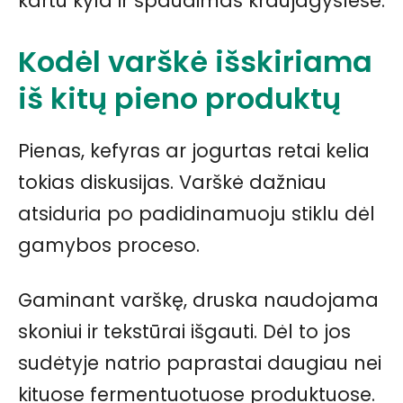
kartu kyla ir spaudimas kraujagyslėse.
Kodėl varškė išskiriama
iš kitų pieno produktų
Pienas, kefyras ar jogurtas retai kelia
tokias diskusijas. Varškė dažniau
atsiduria po padidinamuoju stiklu dėl
gamybos proceso.
Gaminant varškę, druska naudojama
skoniui ir tekstūrai išgauti. Dėl to jos
sudėtyje natrio paprastai daugiau nei
kituose fermentuotuose produktuose.