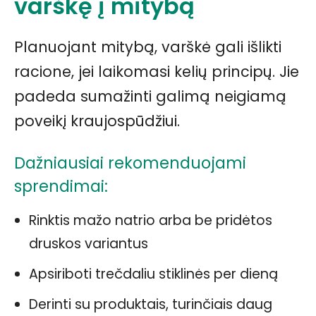
varškę į mitybą
Planuojant mitybą, varškė gali išlikti
racione, jei laikomasi kelių principų. Jie
padeda sumažinti galimą neigiamą
poveikį kraujospūdžiui.
Dažniausiai rekomenduojami
sprendimai:
Rinktis mažo natrio arba be pridėtos
druskos variantus
Apsiriboti trečdaliu stiklinės per dieną
Derinti su produktais, turinčiais daug