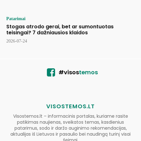
Patarimai
Stogas atrodo gerai, bet ar sumontuotas
teisingai? 7 dažniausios klaidos
2026-07-24
#visos
temos
VISOSTEMOS.LT
Visostemos.lt – informacinis portalas, kuriame rasite
patikimas naujienas, sveikatos temas, kasdienius
patarimus, sodo ir daržo auginimo rekomendacijas,
aktualijas iš Lietuvos ir pasaulio bei naudingą turinį visai
šeimai.