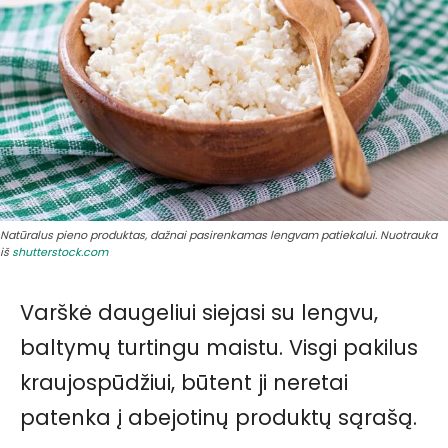
Natūralus pieno produktas, dažnai pasirenkamas lengvam patiekalui. Nuotrauka
iš
shutterstock.com
Varškė daugeliui siejasi su lengvu,
baltymų turtingu maistu. Visgi pakilus
kraujospūdžiui, būtent ji neretai
patenka į abejotinų produktų sąrašą.