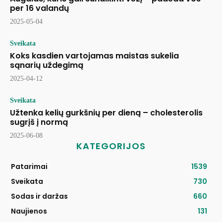
per 16 valandų
2025-05-04
Sveikata
Koks kasdien vartojamas maistas sukelia
sąnarių uždegimą
2025-04-12
Sveikata
Užtenka kelių gurkšnių per dieną – cholesterolis
sugrįš į normą
2025-06-08
KATEGORIJOS
Patarimai
1539
Sveikata
730
Sodas ir daržas
660
Naujienos
131