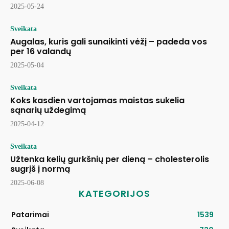
2025-05-24
Sveikata
Augalas, kuris gali sunaikinti vėžį – padeda vos
per 16 valandų
2025-05-04
Sveikata
Koks kasdien vartojamas maistas sukelia
sąnarių uždegimą
2025-04-12
Sveikata
Užtenka kelių gurkšnių per dieną – cholesterolis
sugrįš į normą
2025-06-08
KATEGORIJOS
Patarimai
1539