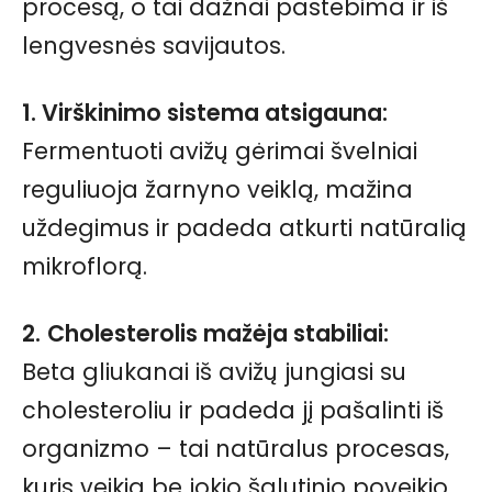
procesą, o tai dažnai pastebima ir iš
lengvesnės savijautos.
1. Virškinimo sistema atsigauna:
Fermentuoti avižų gėrimai švelniai
reguliuoja žarnyno veiklą, mažina
uždegimus ir padeda atkurti natūralią
mikroflorą.
2.
Cholesterolis mažėja stabiliai:
Beta gliukanai iš avižų jungiasi su
cholesteroliu ir padeda jį pašalinti iš
organizmo – tai natūralus procesas,
kuris veikia be jokio šalutinio poveikio.