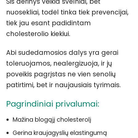
Šis derinys veikia švelniai, bet
nuosekliai, todėl tinka tiek prevencijai,
tiek jau esant padidintam
cholesterolio kiekiui.
Abi sudedamosios dalys yra gerai
toleruojamos, nealergizuoja, ir jų
poveikis pagrįstas ne vien senolių
patirtimi, bet ir naujausiais tyrimais.
Pagrindiniai privalumai:
Mažina blogąjį cholesterolį
Gerina kraujagyslių elastingumą