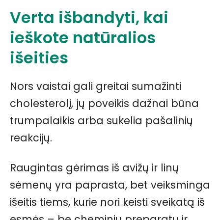
Verta išbandyti, kai
ieškote natūralios
išeities
Nors vaistai gali greitai sumažinti
cholesterolį, jų poveikis dažnai būna
trumpalaikis arba sukelia pašalinių
reakcijų.
Raugintas gėrimas iš avižų ir linų
sėmenų yra paprasta, bet veiksminga
išeitis tiems, kurie nori keisti sveikatą iš
esmės – be cheminių preparatų ir