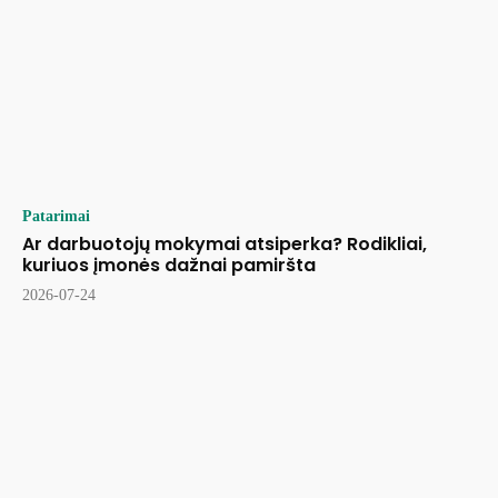
Patarimai
Ar darbuotojų mokymai atsiperka? Rodikliai,
kuriuos įmonės dažnai pamiršta
2026-07-24