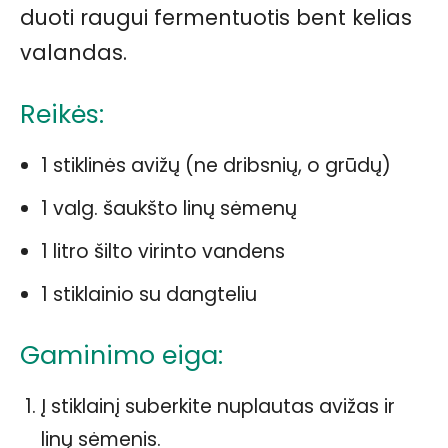
duoti raugui fermentuotis bent kelias
valandas.
Reikės:
1 stiklinės avižų (ne dribsnių, o grūdų)
1 valg. šaukšto linų sėmenų
1 litro šilto virinto vandens
1 stiklainio su dangteliu
Gaminimo eiga:
Į stiklainį suberkite nuplautas avižas ir
linų sėmenis.