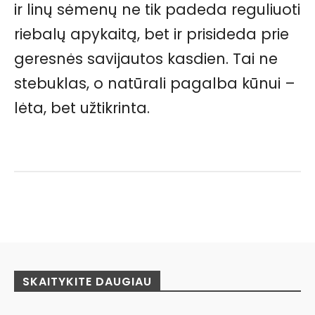
ir linų sėmenų ne tik padeda reguliuoti
riebalų apykaitą, bet ir prisideda prie
geresnės savijautos kasdien. Tai ne
stebuklas, o natūrali pagalba kūnui –
lėta, bet užtikrinta.
Facebook
Pinterest
WhatsApp
SKAITYKITE DAUGIAU