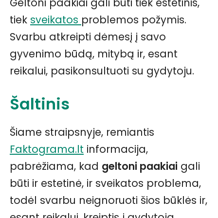
Geltoni paakiai gali būti tiek estetinis,
tiek
sveikatos
problemos požymis.
Svarbu atkreipti dėmesį į savo
gyvenimo būdą, mitybą ir, esant
reikalui, pasikonsultuoti su gydytoju.
Šaltinis
Šiame straipsnyje, remiantis
Faktograma.lt
informacija,
pabrėžiama, kad
geltoni paakiai
gali
būti ir estetinė, ir sveikatos problema,
todėl svarbu neignoruoti šios būklės ir,
esant reikalui, kreiptis į gydytoją.