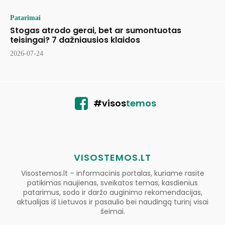
Patarimai
Stogas atrodo gerai, bet ar sumontuotas
teisingai? 7 dažniausios klaidos
2026-07-24
#visos
temos
VISOSTEMOS.LT
Visostemos.lt – informacinis portalas, kuriame rasite
patikimas naujienas, sveikatos temas, kasdienius
patarimus, sodo ir daržo auginimo rekomendacijas,
aktualijas iš Lietuvos ir pasaulio bei naudingą turinį visai
šeimai.