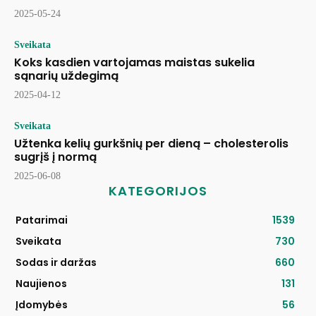
2025-05-24
Sveikata
Koks kasdien vartojamas maistas sukelia
sąnarių uždegimą
2025-04-12
Sveikata
Užtenka kelių gurkšnių per dieną – cholesterolis
sugrįš į normą
2025-06-08
KATEGORIJOS
Patarimai
1539
Sveikata
730
Sodas ir daržas
660
Naujienos
131
Įdomybės
56