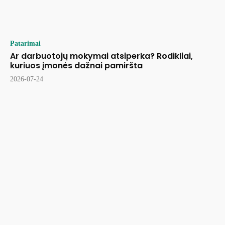
Patarimai
Ar darbuotojų mokymai atsiperka? Rodikliai,
kuriuos įmonės dažnai pamiršta
2026-07-24