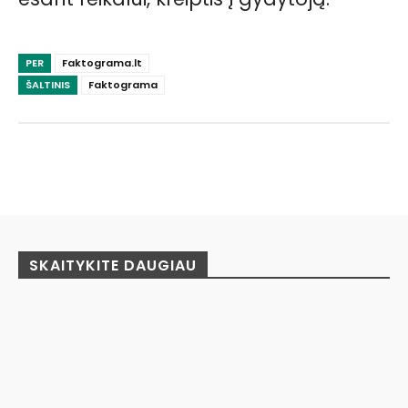
PER
Faktograma.lt
ŠALTINIS
Faktograma
Facebook
Pinterest
WhatsApp
SKAITYKITE DAUGIAU