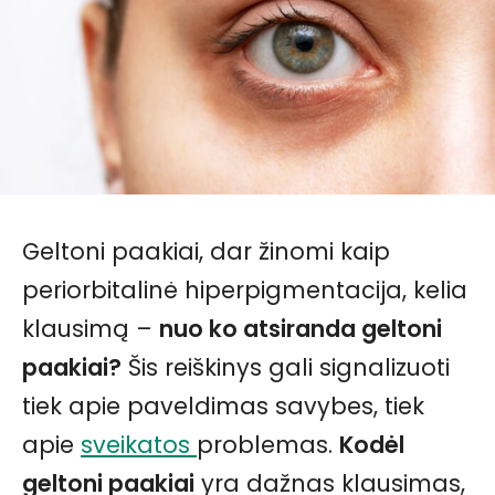
Geltoni paakiai, dar žinomi kaip
periorbitalinė hiperpigmentacija, kelia
klausimą –
nuo ko atsiranda geltoni
paakiai?
Šis reiškinys gali signalizuoti
tiek apie paveldimas savybes, tiek
apie
sveikatos
problemas.
Kodėl
geltoni paakiai
yra dažnas klausimas,