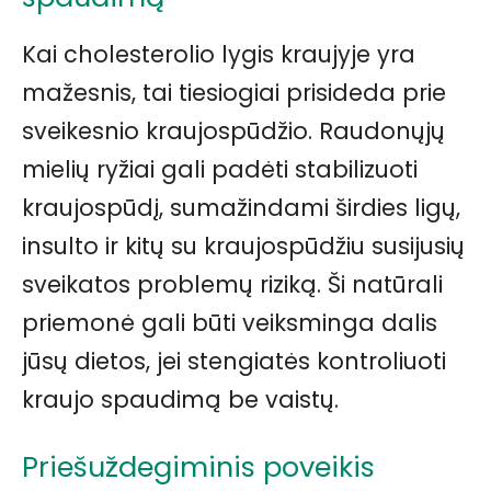
Kai cholesterolio lygis kraujyje yra
mažesnis, tai tiesiogiai prisideda prie
sveikesnio kraujospūdžio. Raudonųjų
mielių ryžiai gali padėti stabilizuoti
kraujospūdį, sumažindami širdies ligų,
insulto ir kitų su kraujospūdžiu susijusių
sveikatos problemų riziką. Ši natūrali
priemonė gali būti veiksminga dalis
jūsų dietos, jei stengiatės kontroliuoti
kraujo spaudimą be vaistų.
Priešuždegiminis poveikis