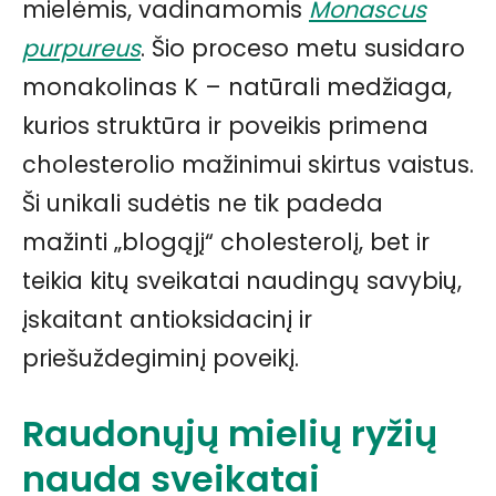
mielėmis, vadinamomis
Monascus
purpureus
. Šio proceso metu susidaro
monakolinas K – natūrali medžiaga,
kurios struktūra ir poveikis primena
cholesterolio mažinimui skirtus vaistus.
Ši unikali sudėtis ne tik padeda
mažinti „blogąjį“ cholesterolį, bet ir
teikia kitų sveikatai naudingų savybių,
įskaitant antioksidacinį ir
priešuždegiminį poveikį.
Raudonųjų mielių ryžių
nauda sveikatai