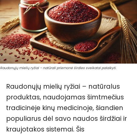
Raudonųjų mielių ryžiai – natūrali priemonė širdies sveikatai palaikyti.
Raudonųjų mielių ryžiai – natūralus
produktas, naudojamas šimtmečius
tradicinėje kinų medicinoje, šiandien
populiarus dėl savo naudos širdžiai ir
kraujotakos sistemai. Šis