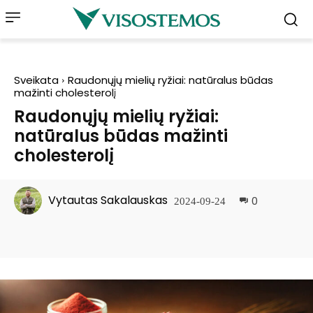
Sveikata
Raudonųjų mielių ryžiai: natūralus būdas
mažinti cholesterolį
Raudonųjų mielių ryžiai:
natūralus būdas mažinti
cholesterolį
Vytautas Sakalauskas
0
2024-09-24
Facebook
Pinterest
WhatsApp