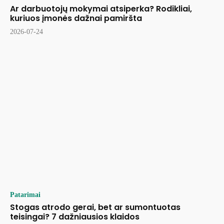
Ar darbuotojų mokymai atsiperka? Rodikliai,
kuriuos įmonės dažnai pamiršta
2026-07-24
Patarimai
Stogas atrodo gerai, bet ar sumontuotas
teisingai? 7 dažniausios klaidos