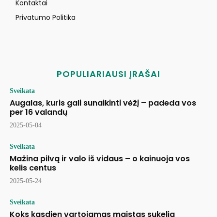
Kontaktai
Privatumo Politika
POPULIARIAUSI ĮRAŠAI
Sveikata
Augalas, kuris gali sunaikinti vėžį – padeda vos
per 16 valandų
2025-05-04
Sveikata
Mažina pilvą ir valo iš vidaus – o kainuoja vos
kelis centus
2025-05-24
Sveikata
Koks kasdien vartojamas maistas sukelia