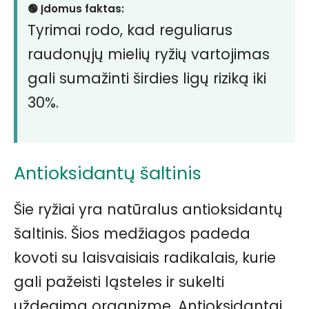
🟢 Įdomus faktas:
Tyrimai rodo, kad reguliarus
raudonųjų mielių ryžių vartojimas
gali sumažinti širdies ligų riziką iki
30%.
Antioksidantų šaltinis
Šie ryžiai yra natūralus antioksidantų
šaltinis. Šios medžiagos padeda
kovoti su laisvaisiais radikalais, kurie
gali pažeisti ląsteles ir sukelti
uždegimą organizme. Antioksidantai