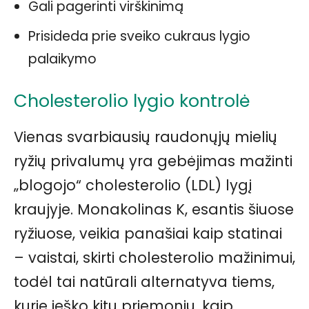
Gali pagerinti virškinimą
Prisideda prie sveiko cukraus lygio
palaikymo
Cholesterolio lygio kontrolė
Vienas svarbiausių raudonųjų mielių
ryžių privalumų yra gebėjimas mažinti
„blogojo“ cholesterolio (LDL) lygį
kraujyje. Monakolinas K, esantis šiuose
ryžiuose, veikia panašiai kaip statinai
– vaistai, skirti cholesterolio mažinimui,
todėl tai natūrali alternatyva tiems,
kurie ieško kitų priemonių, kaip