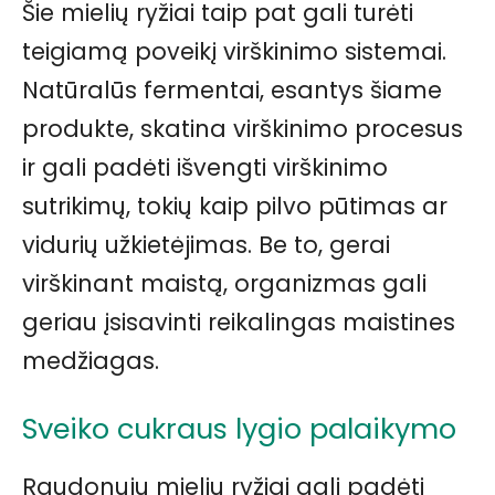
Šie mielių ryžiai taip pat gali turėti
teigiamą poveikį virškinimo sistemai.
Natūralūs fermentai, esantys šiame
produkte, skatina virškinimo procesus
ir gali padėti išvengti virškinimo
sutrikimų, tokių kaip pilvo pūtimas ar
vidurių užkietėjimas. Be to, gerai
virškinant maistą, organizmas gali
geriau įsisavinti reikalingas maistines
medžiagas.
Sveiko cukraus lygio palaikymo
Raudonųjų mielių ryžiai gali padėti