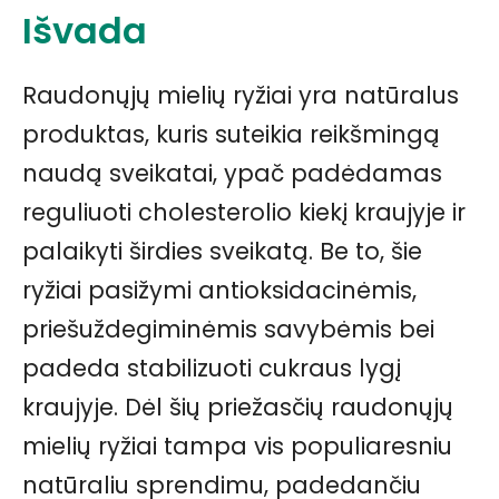
Išvada
Raudonųjų mielių ryžiai yra natūralus
produktas, kuris suteikia reikšmingą
naudą sveikatai, ypač padėdamas
reguliuoti cholesterolio kiekį kraujyje ir
palaikyti širdies sveikatą. Be to, šie
ryžiai pasižymi antioksidacinėmis,
priešuždegiminėmis savybėmis bei
padeda stabilizuoti cukraus lygį
kraujyje. Dėl šių priežasčių raudonųjų
mielių ryžiai tampa vis populiaresniu
natūraliu sprendimu, padedančiu