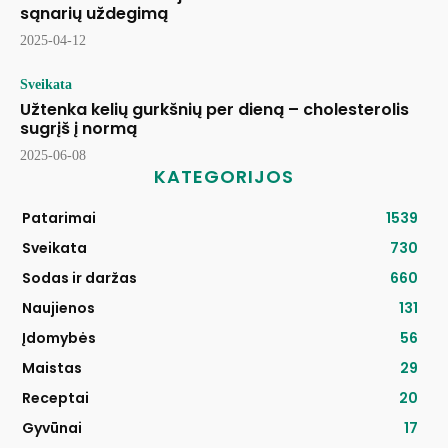
sąnarių uždegimą
2025-04-12
Sveikata
Užtenka kelių gurkšnių per dieną – cholesterolis
sugrįš į normą
2025-06-08
KATEGORIJOS
Patarimai
1539
Sveikata
730
Sodas ir daržas
660
Naujienos
131
Įdomybės
56
Maistas
29
Receptai
20
Gyvūnai
17