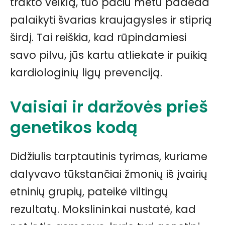
trakto veiklą, tuo pačiu metu padeda
palaikyti švarias kraujagysles ir stiprią
širdį. Tai reiškia, kad rūpindamiesi
savo pilvu, jūs kartu atliekate ir puikią
kardiologinių ligų prevenciją.
Vaisiai ir daržovės prieš
genetikos kodą
Didžiulis tarptautinis tyrimas, kuriame
dalyvavo tūkstančiai žmonių iš įvairių
etninių grupių, pateikė viltingų
rezultatų. Mokslininkai nustatė, kad