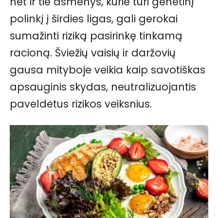
net ir tie asmenys, kurie turi genetinį
polinkį į širdies ligas, gali gerokai
sumažinti riziką pasirinkę tinkamą
racioną. Šviežių vaisių ir daržovių
gausa mityboje veikia kaip savotiškas
apsauginis skydas, neutralizuojantis
paveldėtus rizikos veiksnius.