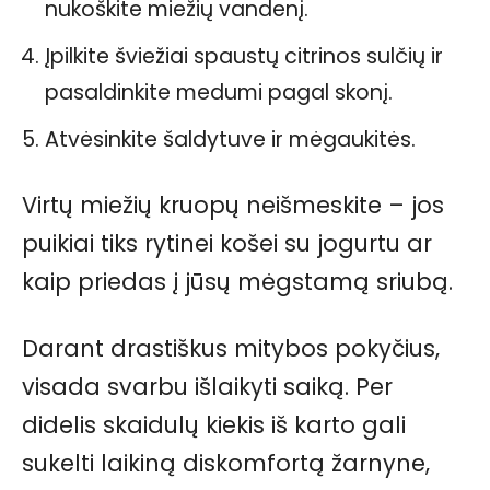
nukoškite miežių vandenį.
Įpilkite šviežiai spaustų citrinos sulčių ir
pasaldinkite medumi pagal skonį.
Atvėsinkite šaldytuve ir mėgaukitės.
Virtų miežių kruopų neišmeskite – jos
puikiai tiks rytinei košei su jogurtu ar
kaip priedas į jūsų mėgstamą sriubą.
Darant drastiškus mitybos pokyčius,
visada svarbu išlaikyti saiką. Per
didelis skaidulų kiekis iš karto gali
sukelti laikiną diskomfortą žarnyne,