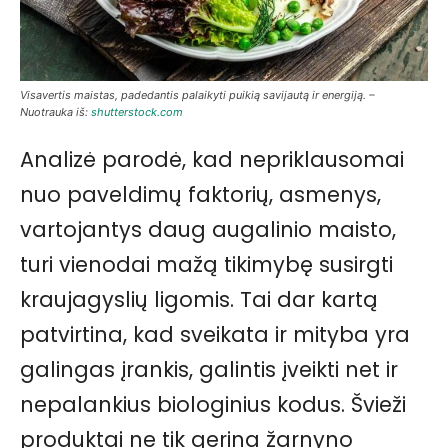
Visavertis maistas, padedantis palaikyti puikią savijautą ir energiją. –
Nuotrauka iš:
shutterstock.com
Analizė parodė, kad nepriklausomai
nuo paveldimų faktorių, asmenys,
vartojantys daug augalinio maisto,
turi vienodai mažą tikimybę susirgti
kraujagyslių ligomis. Tai dar kartą
patvirtina, kad sveikata ir mityba yra
galingas įrankis, galintis įveikti net ir
nepalankius biologinius kodus. Švieži
produktai ne tik gerina žarnyno