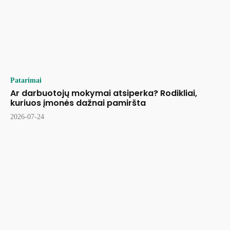
Patarimai
Ar darbuotojų mokymai atsiperka? Rodikliai,
kuriuos įmonės dažnai pamiršta
2026-07-24