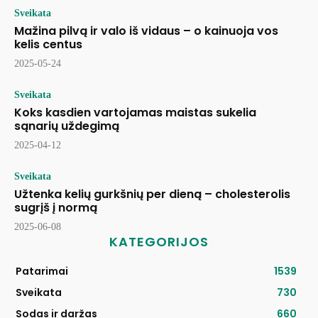
Sveikata
Mažina pilvą ir valo iš vidaus – o kainuoja vos
kelis centus
2025-05-24
Sveikata
Koks kasdien vartojamas maistas sukelia
sąnarių uždegimą
2025-04-12
Sveikata
Užtenka kelių gurkšnių per dieną – cholesterolis
sugrįš į normą
2025-06-08
KATEGORIJOS
Patarimai
1539
Sveikata
730
Sodas ir daržas
660