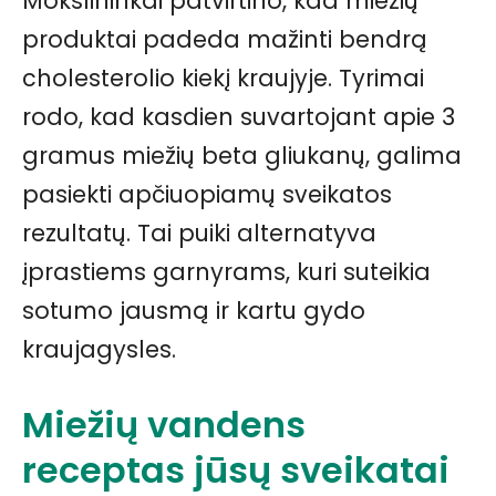
Mokslininkai patvirtino, kad miežių
produktai padeda mažinti bendrą
cholesterolio kiekį kraujyje. Tyrimai
rodo, kad kasdien suvartojant apie 3
gramus miežių beta gliukanų, galima
pasiekti apčiuopiamų sveikatos
rezultatų. Tai puiki alternatyva
įprastiems garnyrams, kuri suteikia
sotumo jausmą ir kartu gydo
kraujagysles.
Miežių vandens
receptas jūsų sveikatai