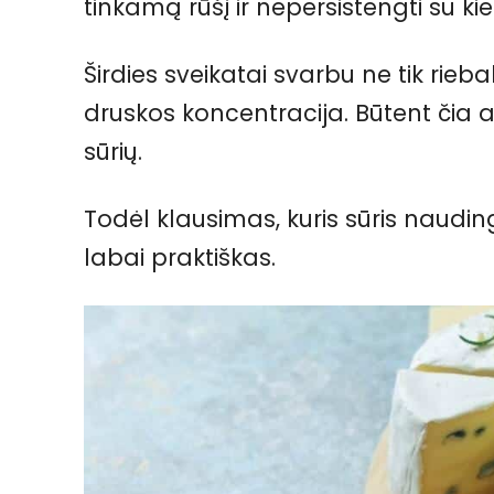
tinkamą rūšį ir nepersistengti su kie
Širdies sveikatai svarbu ne tik riebalų
druskos koncentracija. Būtent čia at
sūrių.
Todėl klausimas, kuris sūris nauding
labai praktiškas.