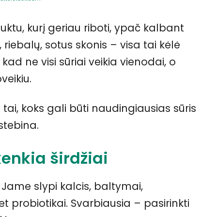
ktu, kurį geriau riboti, ypač kalbant
riebalų, sotus skonis – visa tai kėlė
kad ne visi sūriai veikia vienodai, o
veikiu.
tai, koks gali būti naudingiausias sūris
stebina.
enkia širdžiai
a. Jame slypi kalcis, baltymai,
t probiotikai. Svarbiausia – pasirinkti