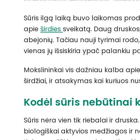
Sūris ilgą laiką buvo laikomas produ
apie
širdies
sveikatą. Daug druskos, 
abejonių. Tačiau nauji tyrimai rodo, 
vienas jų išsiskiria ypač palankiu po
Mokslininkai vis dažniau kalba apie 
širdžiai, ir atsakymas kai kuriuos nu
Kodėl sūris nebūtinai k
Sūris nėra vien tik riebalai ir drusk
biologiškai aktyvios medžiagos ir ne