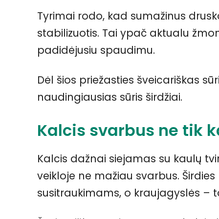
Tyrimai rodo, kad sumažinus druskos
stabilizuotis. Tai ypač aktualu žmon
padidėjusiu spaudimu.
Dėl šios priežasties šveicariškas s
naudingiausias sūris širdžiai.
Kalcis svarbus ne tik
Kalcis dažnai siejamas su kaulų tvi
veikloje ne mažiau svarbus. Širdie
susitraukimams, o kraujagyslės – to