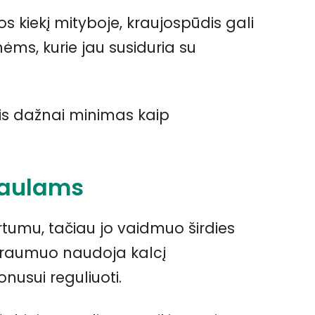
 kiekį mityboje, kraujospūdis gali
ėms, kurie jau susiduria su
ūris dažnai minimas kaip
 kaulams
rtumu, tačiau jo vaidmuo širdies
s raumuo naudoja kalcį
nusui reguliuoti.