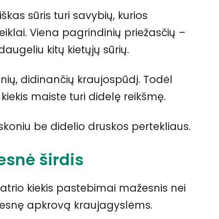
škas sūris turi savybių, kurios
eiklai. Viena pagrindinių priežasčių –
augeliu kitų kietųjų sūrių.
nių, didinančių kraujospūdį. Todėl
kiekis maiste turi didelę reikšmę.
skoniu be didelio druskos pertekliaus.
snė širdis
natrio kiekis pastebimai mažesnis nei
mažesnę apkrovą kraujagyslėms.