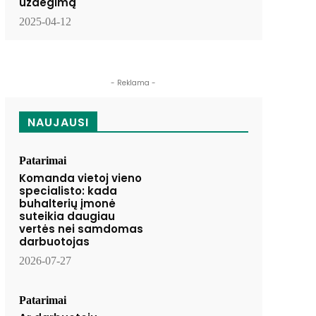
uždegimą
2025-04-12
- Reklama -
NAUJAUSI
Patarimai
Komanda vietoj vieno
specialisto: kada
buhalterių įmonė
suteikia daugiau
vertės nei samdomas
darbuotojas
2026-07-27
Patarimai