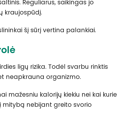
altinis. Reguliarus, saikingas jo
ų kraujospūdį.
ininkai šį sūrį vertina palankiai.
rolė
rdies ligų rizika. Todėl svarbu rinktis
 bet neapkrauna organizmo.
ai mažesniu kalorijų kiekiu nei kai kurie
ukti į mitybą nebijant greito svorio