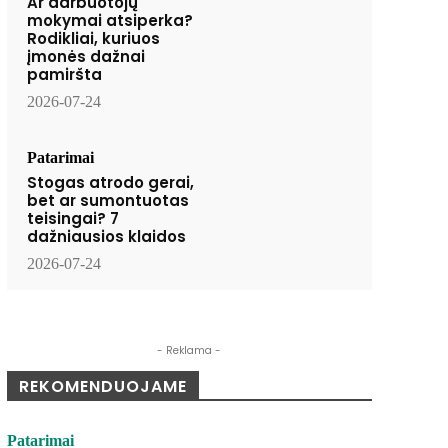
Ar darbuotojų
mokymai atsiperka?
Rodikliai, kuriuos
įmonės dažnai
pamiršta
2026-07-24
Patarimai
Stogas atrodo gerai,
bet ar sumontuotas
teisingai? 7
dažniausios klaidos
2026-07-24
- Reklama -
REKOMENDUOJAME
Patarimai