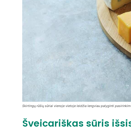
Skirtingų rūšių sūriai vienoje vietoje leidžia lengviau palyginti pasirinki
Šveicariškas sūris išsis