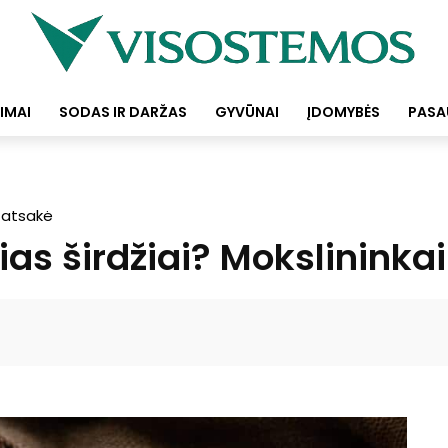
IMAI
SODAS IR DARŽAS
GYVŪNAI
ĮDOMYBĖS
PASA
i atsakė
ias širdžiai? Mokslininka
Facebook
Pinterest