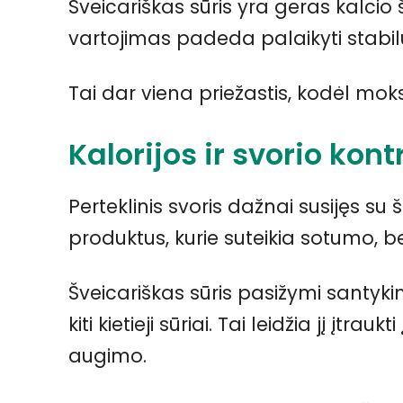
Šveicariškas sūris yra geras kalcio š
vartojimas padeda palaikyti stabil
Tai dar viena priežastis, kodėl moksl
Kalorijos ir svorio kont
Perteklinis svoris dažnai susijęs su ši
produktus, kurie suteikia sotumo,
Šveicariškas sūris pasižymi santykin
kiti kietieji sūriai. Tai leidžia jį įtra
augimo.