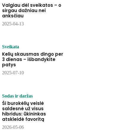
Valgiau dėl sveikatos – o
sirgau dažniau nei
anksčiau
2025-04-13
Sveikata
Kelių skausmas dingo per
3 dienas – išbandykite
patys
2025-07-10
Sodas ir daržas
Ši burokėlių veislė
saldesnė už visus
hibridus: ūkininkas
atskleidė favoritą
2026-05-06