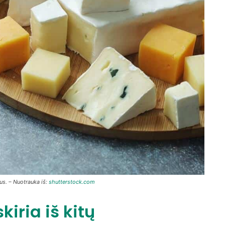
mus. – Nuotrauka iš:
shutterstock.com
kiria iš kitų