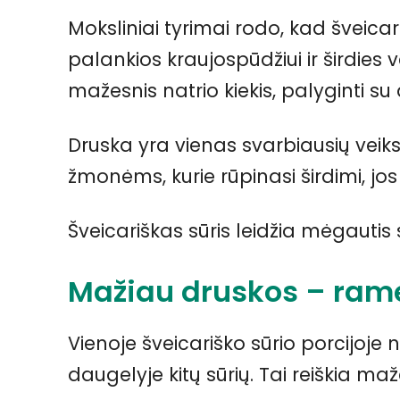
Moksliniai tyrimai rodo, kad šveicari
palankios kraujospūdžiui ir širdies v
mažesnis natrio kiekis, palyginti su d
Druska yra vienas svarbiausių veiks
žmonėms, kurie rūpinasi širdimi, jos 
Šveicariškas sūris leidžia mėgautis 
Mažiau druskos – rame
Vienoje šveicariško sūrio porcijoje 
daugelyje kitų sūrių. Tai reiškia 