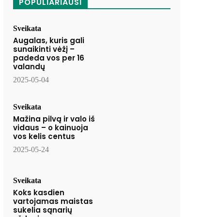
POPULIARIAUSI
Sveikata
Augalas, kuris gali
sunaikinti vėžį –
padeda vos per 16
valandų
2025-05-04
Sveikata
Mažina pilvą ir valo iš
vidaus – o kainuoja
vos kelis centus
2025-05-24
Sveikata
Koks kasdien
vartojamas maistas
sukelia sąnarių